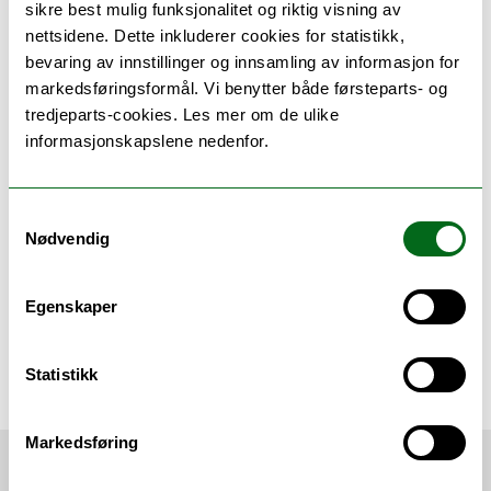
sikre best mulig funksjonalitet og riktig visning av
Men utfordringer er til for å løses og
nettsidene. Dette inkluderer cookies for statistikk,
studentene tar eksamener,
bevaring av innstillinger og innsamling av informasjon for
Norgesmesterskap og Arctic Taste Run på
markedsføringsformål. Vi benytter både førsteparts- og
strak arm.
tredjeparts-cookies. Les mer om de ulike
informasjonskapslene nedenfor.
Eriksen, Marielle
marielle.k.eriksen@uit.no
Seniorrådgiver kommunikasjon og formidling
Samtykkevalg
Nødvendig
Egenskaper
Publisert: 22.05.26 13:50
Oppdatert: 27.05.26 12:44
Statistikk
Arbeidsliv
Helse og velferd
Studentliv / Studier
Markedsføring