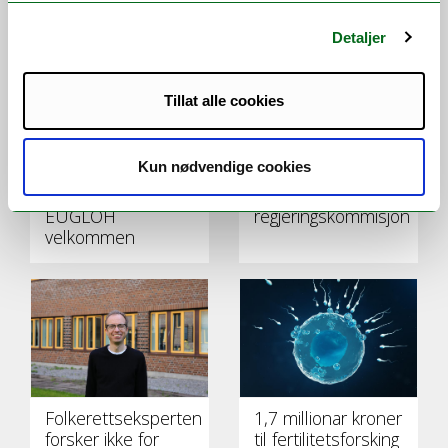
VI ANBEFALER
Detaljer
Tillat alle cookies
Kun nødvendige cookies
UiT ønsker fortsatt
To UiT-forskere
finansiering av
valgt inn i ny
EUGLOH
regjeringskommisjon
velkommen
Folkerettseksperten
1,7 millionar kroner
forsker ikke for
til fertilitetsforsking