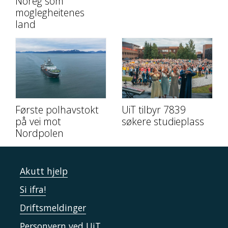
Noreg som
moglegheitenes
land
Første polhavstokt
UiT tilbyr 7839
på vei mot
søkere studieplass
Nordpolen
Akutt hjelp
Si ifra!
Driftsmeldinger
Personvern ved UiT