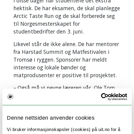
I disse dager har studentene det ekstra
hektisk. De har eksamen, de skal planlegge
Arctic Taste Run og de skal forberede seg
til Norgesmesterskapet for
studentbedrifter den 3. juni.
Likevel står de ikke alene. De har mentorer
fra Harstad Summit og Matfestivalen i
Tromsø i ryggen. Sponsorer har meldt
interesse og lokale bønder og
matprodusenter er positive til prosjektet.
– Også må vi nevne læreren vår, Ole Tom
Andreassen, som hadde så tro på
prosjektet vårt at han oppfordret oss til å
opprette en studentbedrift. Det som
Denne nettsiden anvender cookies
begynte som gøy for oss, har plutselig blitt
veldig virkelig, sier de tre.
Vi bruker informasjonskapsler (cookies) på uit.no for å