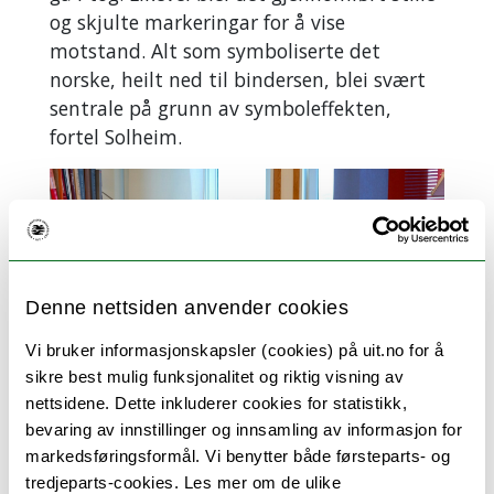
og skjulte markeringar for å vise
motstand. Alt som symboliserte det
norske, heilt ned til bindersen, blei svært
sentrale på grunn av symboleffekten,
fortel Solheim.
Denne nettsiden anvender cookies
Vi bruker informasjonskapsler (cookies) på uit.no for å
sikre best mulig funksjonalitet og riktig visning av
nettsidene. Dette inkluderer cookies for statistikk,
bevaring av innstillinger og innsamling av informasjon for
markedsføringsformål. Vi benytter både førsteparts- og
– Gjennom det å gå i tog ytrar vi oss i fellesskap.
Ytringsfridomen kan utøvast kollektivt, men også
tredjeparts-cookies. Les mer om de ulike