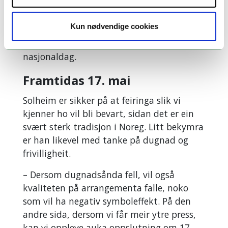
og kontekstar, viser det uansett at vi ikkje
kan ta 17. mai for gitt. Det kan kome ytre
Kun nødvendige cookies
krefter som forbyr oss å markere noko så
grunnleggjande som vår eigen
nasjonaldag.
Framtidas 17. mai
Solheim er sikker på at feiringa slik vi
kjenner ho vil bli bevart, sidan det er ein
svært sterk tradisjon i Noreg. Litt bekymra
er han likevel med tanke på dugnad og
frivilligheit.
– Dersom dugnadsånda fell, vil også
kvaliteten på arrangementa falle, noko
som vil ha negativ symboleffekt. På den
andre sida, dersom vi får meir ytre press,
kan vi oppleve auka oppslutning om 17.