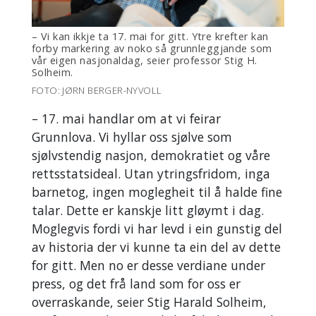
– Vi kan ikkje ta 17. mai for gitt. Ytre krefter kan
forby markering av noko så grunnleggjande som
vår eigen nasjonaldag, seier professor Stig H.
Solheim.
FOTO: JØRN BERGER-NYVOLL
– 17. mai handlar om at vi feirar
Grunnlova. Vi hyllar oss sjølve som
sjølvstendig nasjon, demokratiet og våre
rettsstatsideal. Utan ytringsfridom, inga
barnetog, ingen moglegheit til å halde fine
talar. Dette er kanskje litt gløymt i dag.
Moglegvis fordi vi har levd i ein gunstig del
av historia der vi kunne ta ein del av dette
for gitt. Men no er desse verdiane under
press, og det frå land som for oss er
overraskande, seier Stig Harald Solheim,