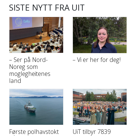
SISTE NYTT FRA UIT
– Ser på Nord-
– Vi er her for deg!
Noreg som
moglegheitenes
land
Første polhavstokt
UiT tilbyr 7839