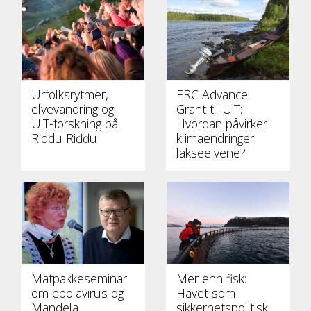
Urfolksrytmer,
ERC Advance
elvevandring og
Grant til UiT:
UiT-forskning på
Hvordan påvirker
Riddu Riđđu
klimaendringer
lakseelvene?
Matpakkeseminar
Mer enn fisk:
om ebolavirus og
Havet som
Mandela
sikkerhetspolitisk