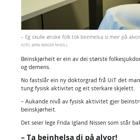
– Eg skulle ønske folk tok beinhelsa si meir på alvo
FOTO: JØRN BERGER NYVOLL
Beinskjørheit er ein av dei største folkesjuk
og demens.
No fastslår ein ny doktorgrad frå UiT det ma
tung fysisk aktivitet og eit sterkare skjelett.
– Aukande nivå av fysisk aktivitet gjer beins
beinskjørheit.
Det seier lege Frida Igland Nissen som står b
– Ta beinhelsa di på alvor!