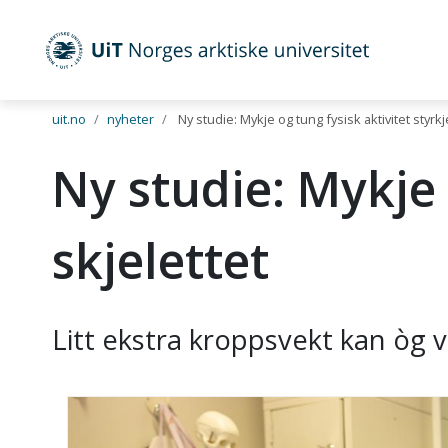
UiT Norges arktiske universitet
Gå til hovedinnhold
uit.no
nyheter
Ny studie: Mykje og tung fysisk aktivitet styrkj
Ny studie: Mykje 
skjelettet
Litt ekstra kroppsvekt kan òg v