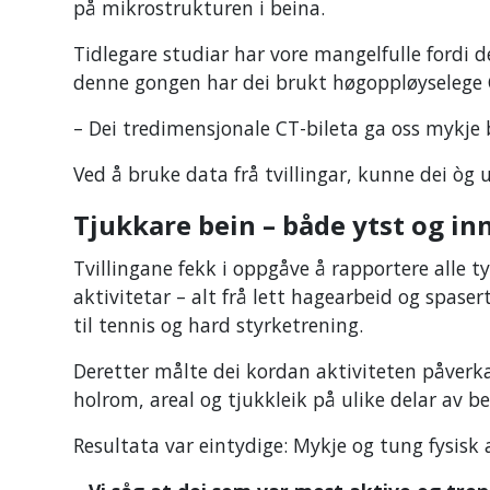
på mikrostrukturen i beina.
Tidlegare studiar har vore mangelfulle fordi 
denne gongen har dei brukt høgoppløyselege C
– Dei tredimensjonale CT-bileta ga oss mykje 
Ved å bruke data frå tvillingar, kunne dei 
Tjukkare bein – både ytst og in
Tvillingane fekk i oppgåve å rapportere alle t
aktivitetar – alt frå lett hagearbeid og spaser
til tennis og hard styrketrening.
Deretter målte dei kordan aktiviteten påverk
holrom, areal og tjukkleik på ulike delar av b
Resultata var eintydige: Mykje og tung fysisk 