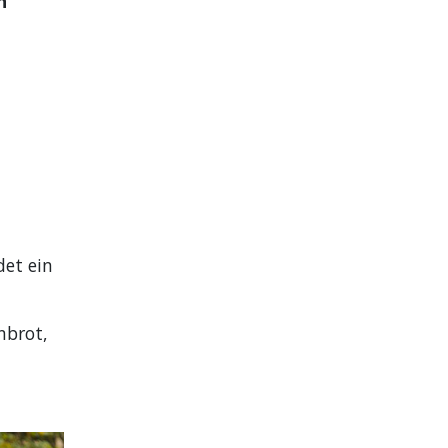
n
n
ved
det ein
nbrot,