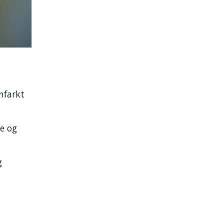
nfarkt
e og
g