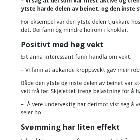
– Vi såg at dei som var mest aktive og tre
ytste harde delen av beinet, og den inste 
For eksempel var den ytste delen tjukkare hos
det. Dei fann òg mindre holrom i knoklar.
Positivt med høg vekt
Eit anna interessant funn handla om vekt.
– Vi fann at aukande kroppsvekt gav meir rob
Både den ytste og inste delen av beinet var s
veit frå før: Skjelettet treng belastning for å 
– Å vere undervektig har derimot vist seg å ve
seier ho.
Svømming har liten effekt