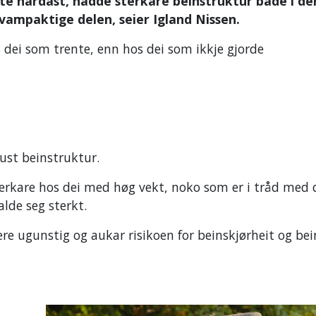
nte hardast, hadde sterkare beinstruktur både i de
Kalsium, vitamin D og styrketrening ka
svampaktige delen, seier Igland Nissen.
førebu sjukdomen – medisinar brukast 
 dei som trente, enn hos dei som ikkje gjorde
behandling.
ust beinstruktur.
terkare hos dei med høg vekt, noko som er i tråd med 
halde seg sterkt.
re ugunstig og aukar risikoen for beinskjørheit og bei