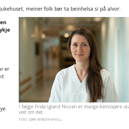
jukehuset, meiner folk bør ta beinhelsa si på alvor:
men
ykje
r er
it
I følgje Frida Igland Nissen er mange beinskjøre ut
nye
veit om det.
FOTO: JØRN BERGER-NYVOLL