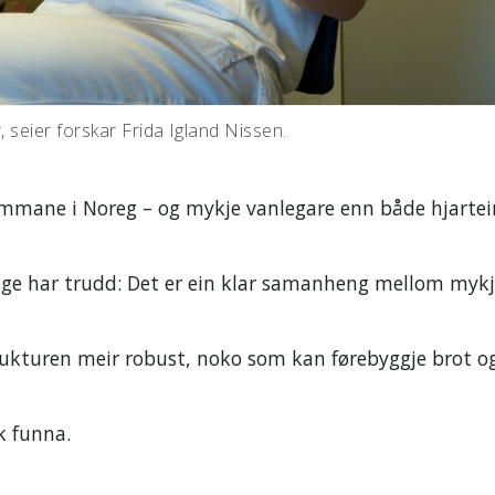
r, seier forskar Frida Igland Nissen.
dommane i Noreg – og mykje vanlegare enn både hjartei
nge har trudd: Det er ein klar samanheng mellom mykj
trukturen meir robust, noko som kan førebyggje brot o
ak funna.