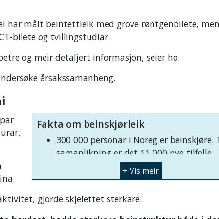
dei har målt beintettleik med grove røntgenbilete, me
T-bilete og tvillingstudiar.
betre og meir detaljert informasjon, seier ho.
òg undersøke årsakssamanheng.
ni
ypar
Fakta om beinskjørleik
turar,
300 000 personar i Noreg er beinskjøre. T
samanlikning er det 11 000 nye tilfelle
av hjarteinfarkt kvart år.
a
Sjukdomen skuldast både arv og miljø.
eina.
Skandinavar er på verdstoppen, og kvin
aktivitet, gjorde skjelettet sterkare.
rundt 50 år som får mindre østrogen ru
overgangsalder, er spesielt utsett.