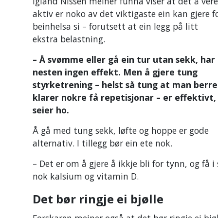
Igland Nissen meiner funna viser at det å vere
aktiv er noko av det viktigaste ein kan gjere f
beinhelsa si – forutsett at ein legg på litt
ekstra belastning.
– Å svømme eller gå ein tur utan sekk, har
nesten ingen effekt. Men å gjere tung
styrketrening – helst så tung at man berre
klarer nokre få repetisjonar – er effektivt,
seier ho.
Å gå med tung sekk, løfte og hoppe er gode
alternativ. I tillegg bør ein ete nok.
– Det er om å gjere å ikkje bli for tynn, og få i
nok kalsium og vitamin D.
Det bør ringje ei bjølle
Forskaren meiner også at det bør ringje ei bjøl