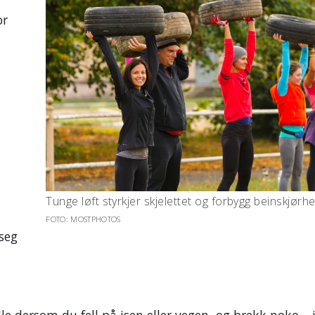
or
Tunge løft styrkjer skjelettet og forbygg beinskjørhei
FOTO: MOSTPHOTOS
 seg
le dersom du fell på isen eller vegen, og brekk noko – i