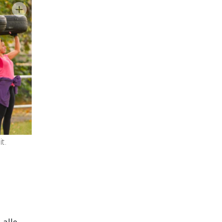
t.
 alle