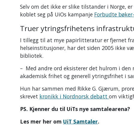
Selv om det ikke er slike tilstander i Norge, 
koblet seg på UiOs kampanje
Forbudte bøker
Truer ytringsfrihetens infrastrukt
I tillegg til at mye papirlitteratur er fjernet f
helseinstitusjoner, har det siden 2005 ikke væ
bibliotek.
– Med andre ord eksisterer det hulrom i den
akademisk frihet og generell ytringsfrihet i s
Hun har sammen med Rikke G. Gjærum, prorekto
skrevet
kronikk i Nordnorsk debatt
om viktig
PS. Kjenner du til UiTs nye samtalearena?
Les mer her om
UiT Samtaler
.