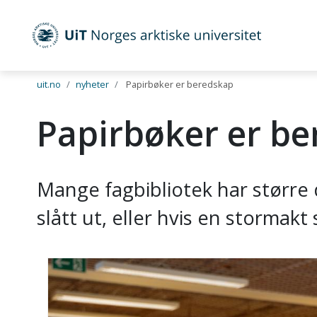
UiT Norges arktiske universitet
Gå til hovedinnhold
uit.no
nyheter
Papirbøker er beredskap
Papirbøker er b
Mange fagbibliotek har større d
slått ut, eller hvis en stormak