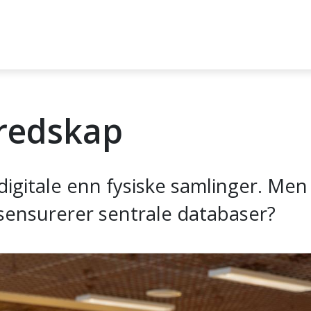
eredskap
igitale enn fysiske samlinger. Men h
t sensurerer sentrale databaser?