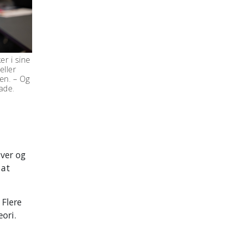
er i sine
eller
en. – Og
ade.
iver og
 at
 Flere
ori.