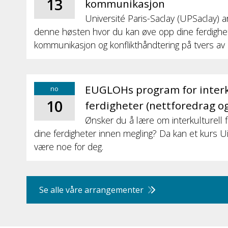
13
kommunikasjon
Université Paris-Saclay (UPSaclay) a
denne høsten hvor du kan øve opp dine ferdighete
kommunikasjon og konflikthåndtering på tvers av 
EUGLOHs program for interk
no
10
ferdigheter (nettforedrag og
Ønsker du å lære om interkulturell fo
dine ferdigheter innen megling? Da kan et kurs UiT
være noe for deg.
Se alle våre arrangementer