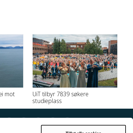
ei mot
UiT tilbyr 7839 søkere
studieplass