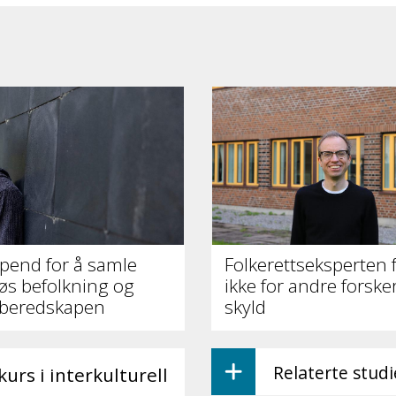
tipend for å samle
Folkerettseksperten 
s befolkning og
ikke for andre forske
 beredskapen
skyld
Relaterte stud
rs i interkulturell