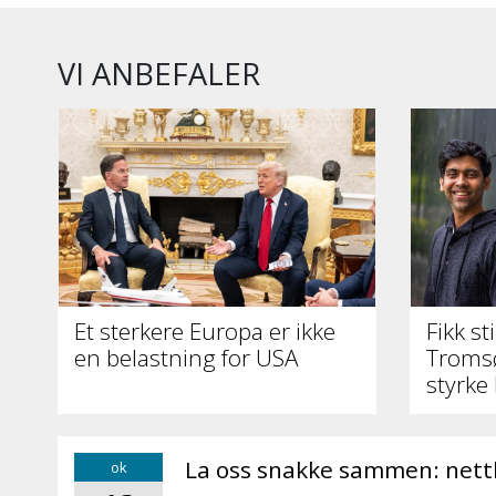
VI ANBEFALER
Et sterkere Europa er ikke
Fikk s
en belastning for USA
Tromsø
styrke
La oss snakke sammen: nettku
ok