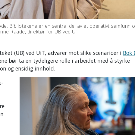
ode. Bibliotekene er en sentral del av et operativt samfunn 
anne Raade, direktør for UB ved UiT.
teket (UB) ved UiT, advarer mot slike scenarioer i
Bok 
ne bør ta en tydeligere rolle i arbeidet med å styrke
on og ensidig innhold.
p-
re
an