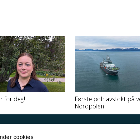
er for deg!
Første polhavstokt på v
Nordpolen
Kontakt UiT
nder cookies