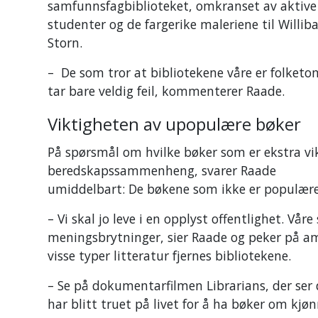
samfunnsfagbiblioteket, omkranset av aktive
studenter og de fargerike maleriene til Willib
Storn.
– De som tror at bibliotekene våre er folket
tar bare veldig feil, kommenterer Raade.
Viktigheten av upopulære bøker
På spørsmål om hvilke bøker som er ekstra vik
beredskapssammenheng, svarer Raade
umiddelbart: De bøkene som ikke er populære;
– Vi skal jo leve i en opplyst offentlighet. Vår
meningsbrytninger, sier Raade og peker på a
visse typer litteratur fjernes bibliotekene.
– Se på dokumentarfilmen Librarians, der ser 
har blitt truet på livet for å ha bøker om kjø