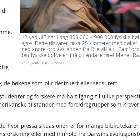
ald
omme,
UB ved UiT har i dag 800 000 – 900 000 fysiske bøk
lagre. Dette tilsvarer cirka 25 kilometer med bøker, 
med andre ord avstanden fra Breiviklia til Ramfjord
den fysiske bokveien må bli enda lengre! Mener Ra
FOTO: JØRN BERGER-NYVOLL
tig i
 de bøkene som blir destruert eller sensurert.
e studenter og forskere må ha tilgang til ulike perspekt
merikanske tilstander med foreldregrupper som krever
du hvor pressa situasjonen er for mange bibliotekarer.
nnsforskning eller med innhold fra Darwins evolusjonste