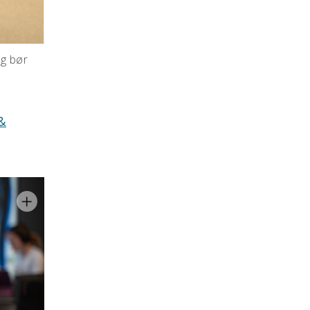
og bør
&