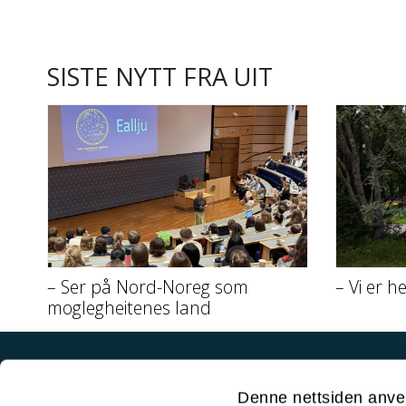
SISTE NYTT FRA UIT
– Ser på Nord-Noreg som
– Vi er h
moglegheitenes land
Akutt hjelp
Denne nettsiden anve