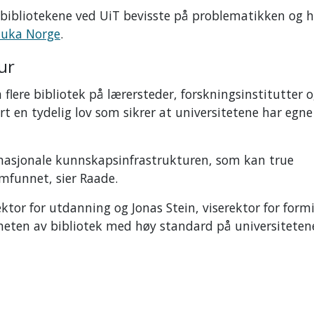
er bibliotekene ved UiT bevisste på problematikken og 
-uka Norge
.
ur
ra flere bibliotek på lærersteder, forskningsinstitutter 
rt en tydelig lov som sikrer at universitetene har egne
 nasjonale kunnskapsinfrastrukturen, som kan true
amfunnet, sier Raade.
r for utdanning og Jonas Stein, viserektor for formi
heten av bibliotek med høy standard på universiteten