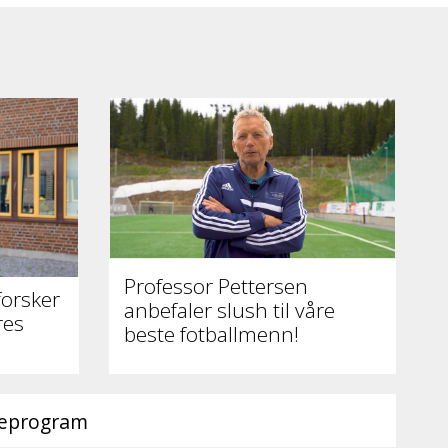
Professor Pettersen
forsker
anbefaler slush til våre
res
beste fotballmenn!
ieprogram