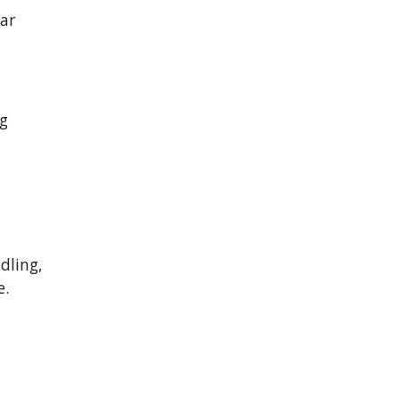
har
og
dling,
e.