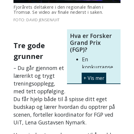
Fjorårets deltakere i den regionale finalen i
Tromsø. Se video av finale nederst i saken.
FOTO: DAVID JENSEN/UIT
Hva er Forsker
Grand Prix
Tre gode
(FGP)?
grunner
En
konkurranse
– Du går gjennom et
for unge
lærerikt og trygt
forskere i
treningsopplegg,
Norge
med tett oppfølging.
Forskerne får
Du får hjelp både til å spisse ditt eget
fire minutt til
budskap og lærer hvordan du opptrer på
å presentere
scenen, forteller koordinator for FGP ved
sitt arbeid på
UiT, Lena Gustavsen Nymark.
en klar,