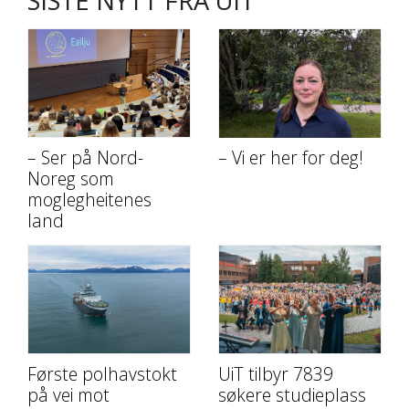
SISTE NYTT FRA UIT
– Ser på Nord-
– Vi er her for deg!
Noreg som
moglegheitenes
land
Første polhavstokt
UiT tilbyr 7839
på vei mot
søkere studieplass