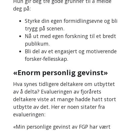
Hun gir deg tre gode grunner til å melde
kreativ og
deg på:
overbevisende
måte
Styrke din egen formidlingsevne og bli
Presentasjonene
trygg på scenen.
blir vurdert av
Nå ut med egen forskning til et bredt
fagjury og
publikum.
publikum
Bli del av et engasjert og motiverende
som stemmer
forsker-fellesskap.
på sin favoritt
«Enorm personlig gevinst»
Deltakerne
kommer fra
Hva synes tidligere deltakere om utbyttet
Bergen,
av å delta? Evalueringen av fjorårets
Tromsø,
deltakere viste at mange hadde hatt stort
Kristiansand,
utbytte av det. Her er noen sitater fra
Oslo,
evalueringen:
Stavanger og
Bodø
«Min personlige gevinst av FGP har vært