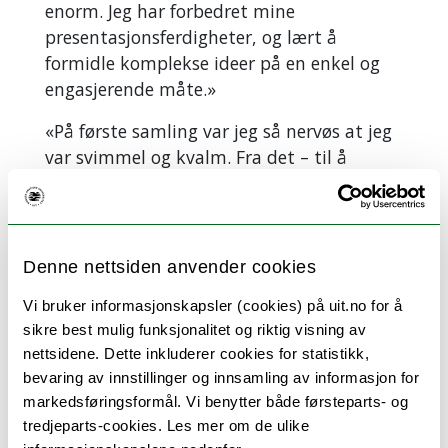
Tolv
enorm. Jeg har forbedret mine
finalister
presentasjonsferdigheter, og lært å
deltar på
formidle komplekse ideer på en enkel og
den
engasjerende måte.»
nasjonale
«På første samling var jeg så nervøs at jeg
finalen 24.
var svimmel og kvalm. Fra det – til å
september i
kunne stå på en scene og føle meg ganske
Oslo
trygg på meg selv, er ganske utrolig for
meg.»
Denne nettsiden anvender cookies
Slik er treningsopplegget
Vi bruker informasjonskapsler (cookies) på uit.no for å
Opplæringen er en kombinasjon av
sikre best mulig funksjonalitet og riktig visning av
samlinger og individuell oppfølging.
nettsidene. Dette inkluderer cookies for statistikk,
bevaring av innstillinger og innsamling av informasjon for
Her er opplegget ved UiT fram til
markedsføringsformål. Vi benytter både førsteparts- og
konkurransen:
tredjeparts-cookies. Les mer om de ulike