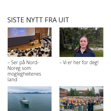
SISTE NYTT FRA UIT
– Ser på Nord-
– Vi er her for deg!
Noreg som
moglegheitenes
land