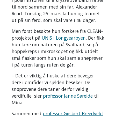
i polarhistorien til å krysse Svalbard fra sør
til nord sammen med sin far, Alexander
Read. Torsdag 26. mars la hun og teamet
ut på sin ferd, som skal vare i 46 dager.
Men først besøkte hun forskere fra CLEAN-
prosjektet på
UNIS i Longyearbyen
. Der fikk
hun lære om naturen på Svalbard, se på
hoppekreps i mikroskopet og fikk utdelt
små flasker som hun skal samle snøprøver
i på turen langs ruten de går.
– Det er viktig å huske at dere beveger
dere i områder vi sjelden besøker. De
snøprøvene dere tar er derfor veldig
verdifulle, sier
professor Janne Søreide
til
Mina.
Sammen med
professor Gijsbert Breedveld