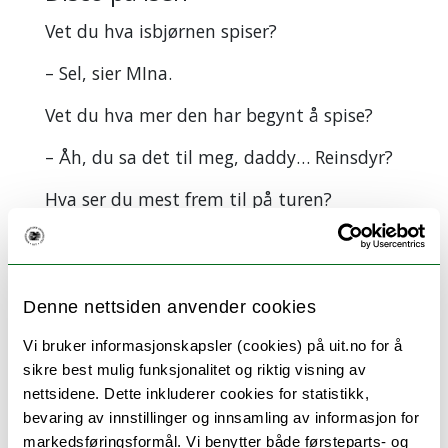
Vet du hva isbjørnen spiser?
– Sel, sier MIna.
Vet du hva mer den har begynt å spise?
– Åh, du sa det til meg, daddy… Reinsdyr?
Hva ser du mest frem til på turen?
– Åh, isbjørn! Ja – og så gleder jeg meg
veldig til å være sammen med pappa. Og
til spill og disco og sånt.
Denne nettsiden anvender cookies
Disco? Skal dere ha disco ute på isen,
Vi bruker informasjonskapsler (cookies) på uit.no for å
kanskje?
sikre best mulig funksjonalitet og riktig visning av
nettsidene. Dette inkluderer cookies for statistikk,
– Ja, vi har med fullt utstyr til det også,
bevaring av innstillinger og innsamling av informasjon for
sier pappa Alexander.
markedsføringsformål. Vi benytter både førsteparts- og