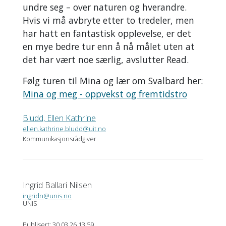
undre seg – over naturen og hverandre.
Hvis vi må avbryte etter to tredeler, men
har hatt en fantastisk opplevelse, er det
en mye bedre tur enn å nå målet uten at
det har vært noe særlig, avslutter Read.
Følg turen til Mina og lær om Svalbard her:
Mina og meg - oppvekst og fremtidstro
Bludd, Ellen Kathrine
ellen.kathrine.bludd@uit.no
Kommunikasjonsrådgiver
Ingrid Ballari Nilsen
ingridn@unis.no
UNIS
Publisert: 30.03.26 13:59