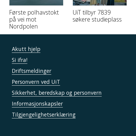
Første polhavstokt
UiT tilbyr 7839
på vei mot
søkere studieplass
Nordpolen
Akutt hjelp
Si ifra!
Driftsmeldinger
Personvern ved UiT
Sikkerhet, beredskap og personvern
Informasjonskapsler
Tilgjengelighetserklæring