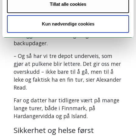
Tillat alle cookies
har satt av 46 dager til turen. De har lagt
inn en del «turmagidager» – dager hvor de
bare er på isen, lar tiden gå og koser seg.
Kun nødvendige cookies
I tillegg har de stormdager og
backupdager.
– Og så har vi tre depot underveis, som
gjør at pulkene blir lettere. Det gir oss mer
overskudd – ikke bare til å gå, men til å
leke og faktisk ha en fin tur, sier Alexander
Read.
Far og datter har tidligere vært på mange
lange turer, både i Finnmark, på
Hardangervidda og på Island.
Sikkerhet og helse først