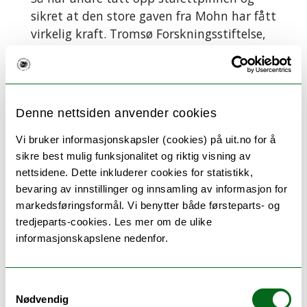
sikret at den store gaven fra Mohn har fått
virkelig kraft. Tromsø Forskningsstiftelse,
som forvalter en donasjon fra Trond Mohn,
har finansiert prosjektet fra 2019 og frem
til i dag og er fortsatt med. Fra årsskiftet
ble Kreftforeningen med. UNN og UiT er
Denne nettsiden anvender cookies
naturligvis inne med betydelig
finansiering.
Vi bruker informasjonskapsler (cookies) på uit.no for å
sikre best mulig funksjonalitet og riktig visning av
nettsidene. Dette inkluderer cookies for statistikk,
bevaring av innstillinger og innsamling av informasjon for
markedsføringsformål. Vi benytter både førsteparts- og
tredjeparts-cookies. Les mer om de ulike
informasjonskapslene nedenfor.
Samtykkevalg
Nødvendig