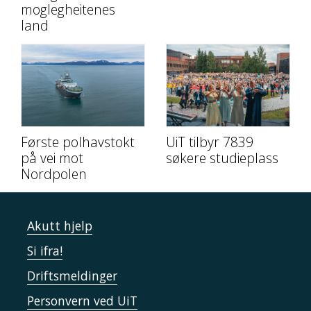
moglegheitenes
land
Første polhavstokt
UiT tilbyr 7839
på vei mot
søkere studieplass
Nordpolen
Akutt hjelp
Si ifra!
Driftsmeldinger
Personvern ved UiT