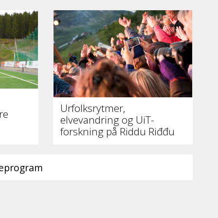
Urfolksrytmer,
re
elvevandring og UiT-
forskning på Riddu Riđđu
ieprogram