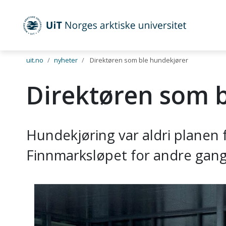
UiT Norges arktiske universitet
Gå til hovedinnhold
uit.no
nyheter
Direktøren som ble hundekjører
Direktøren som 
Hundekjøring var aldri planen 
Finnmarksløpet for andre gang