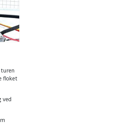
 turen
 floket
g ved
som