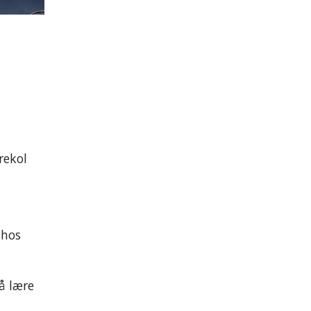
rekol
 hos
å lære