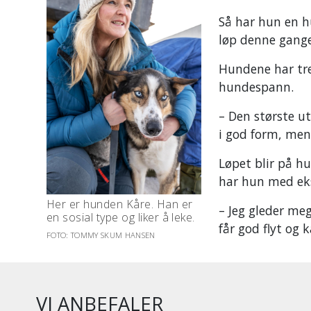
Så har hun en h
løp denne gang
Hundene har tren
hundespann.
– Den største ut
i god form, men 
Løpet blir på h
har hun med eks
Her er hunden Kåre. Han er
–
Jeg gleder meg
en sosial type og liker å leke.
får god flyt og
FOTO: TOMMY SKUM HANSEN
VI ANBEFALER