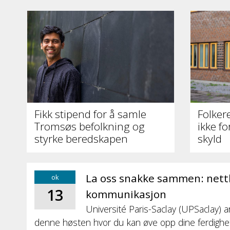
Fikk stipend for å samle
Folker
Tromsøs befolkning og
ikke f
styrke beredskapen
skyld
La oss snakke sammen: nettku
ok
13
kommunikasjon
Université Paris-Saclay (UPSaclay) a
denne høsten hvor du kan øve opp dine ferdighete