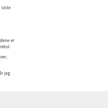
 siste
ndene er
rekol.
ver,
år jeg