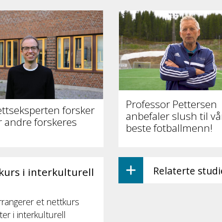
Professor Pettersen
ettseksperten forsker
anbefaler slush til vå
or andre forskeres
beste fotballmenn!
Relaterte stud
rs i interkulturell
rrangerer et nettkurs
r i interkulturell