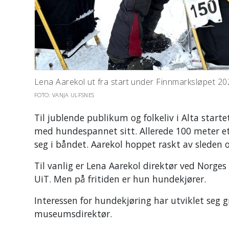
Lena Aarekol ut fra start under Finnmarksløpet 20
FOTO: VANJA ULFSNES
Til jublende publikum og folkeliv i Alta start
med hundespannet sitt. Allerede 100 meter e
seg i båndet. Aarekol hoppet raskt av sleden 
Til vanlig er Lena Aarekol direktør ved Norg
UiT. Men på fritiden er hun hundekjører.
Interessen for hundekjøring har utviklet seg 
museumsdirektør.