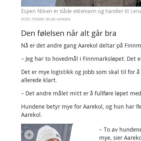
Espen Nilsen er både ektemann og handler til Lena
FOTO: TOMMY SKUM HANSEN
Den følelsen når alt går bra
Nå er det andre gang Aarekol deltar på Finnm
– Jeg har to h
ovedmål i Finnmarksløpet. Det e
Det er mye logistikk og jobb som skal til for 
allerede klart.
– D
et andre målet mitt er å fullføre løpet me
Hundene betyr mye for Aarekol, og hun har fl
Aarekol.
–
To av hundene
mye, sier Aareko