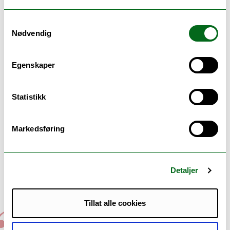
Matematikkens dag, slo både Aasland,
Samtykkevalg
UiTs viserektor Jonas Stein og Cordian
Nødvendig
Reiner om og tok deler av talene sine på
fransk.
Egenskaper
Florence Robine, Frankrikes ambassadør til
Norge, ville nemlig også feire
Statistikk
Matematikkens dag. Hun var også opptatt
av språk.
Markedsføring
– Matematikk er universets språk. Det er
det eneste språket som kan forstås over
hele verden, uansett hvor du er, sa Robine.
Detaljer
Det forklarer også universet.
Tillat alle cookies
Matematikk er universets