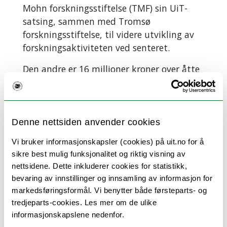
Mohn forskningsstiftelse (TMF) sin UiT-
satsing, sammen med Tromsø
forskningsstiftelse, til videre utvikling av
forskningsaktiviteten ved senteret.
Den andre er 16 millioner kroner over åtte
år fra Forskningsrådet til den nasjonale
ph.d.-skolen
Mathesis
, som er drevet av
senteret og skal bidra til å styrke
doktorgradsutdanningen i matematikk i
Denne nettsiden anvender cookies
hele Norge.
Vi bruker informasjonskapsler (cookies) på uit.no for å
sikre best mulig funksjonalitet og riktig visning av
– Når forskningen og den private sektoren
nettsidene. Dette inkluderer cookies for statistikk,
samarbeider kan vi oppnå mer, sa minister
bevaring av innstillinger og innsamling av informasjon for
Aasland.
markedsføringsformål. Vi benytter både førsteparts- og
Universets språk
tredjeparts-cookies. Les mer om de ulike
informasjonskapslene nedenfor.
Ettersom en spesiell gjest var til stede på