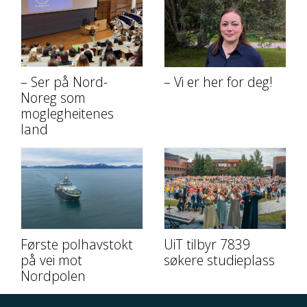
– Ser på Nord-
– Vi er her for deg!
Noreg som
moglegheitenes
land
Første polhavstokt
UiT tilbyr 7839
på vei mot
søkere studieplass
Nordpolen