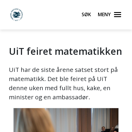
Søk
Meny
UiT Norges arktiske universitet
UiT feiret matematikken
Gå til hovedinnhold
UiT har de siste årene satset stort på
matematikk. Det ble feiret på UiT
denne uken med fullt hus, kake, en
minister og en ambassadør.