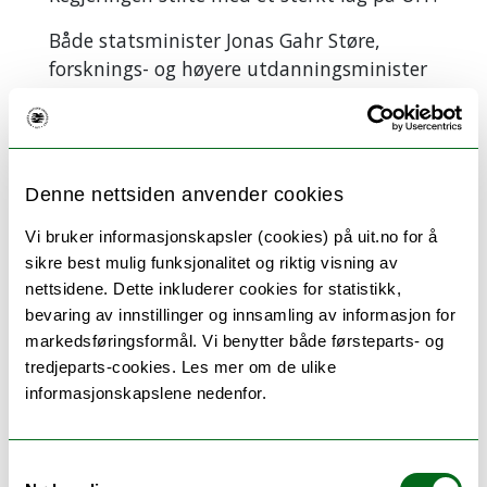
Både statsminister Jonas Gahr Støre,
forsknings- og høyere utdanningsminister
Sigrun Aasland, næringsminister Cecilie
Myrseth, samt digitaliseringsminister
Karianne Tung, var til stede da de
annonserte nyheten om at regjeringen
Denne nettsiden anvender cookies
lover å sikre det store forskningsprosjektet
i hele perioden på 10 år.
Vi bruker informasjonskapsler (cookies) på uit.no for å
sikre best mulig funksjonalitet og riktig visning av
UiT-rektor og vertskap for ministrene, Dag
nettsidene. Dette inkluderer cookies for statistikk,
Rune Olsen, mener forpliktelsen er unik.
bevaring av innstillinger og innsamling av informasjon for
markedsføringsformål. Vi benytter både førsteparts- og
– Det at regjeringen nå faktisk har lagt på
tredjeparts-cookies. Les mer om de ulike
plass en milliard kroner fordelt over på ti
informasjonskapslene nedenfor.
år for å understøtte forskning i Polhavet
av 18 ulike institusjoner i Norge, må være
et av de største forskningsløftene som
Samtykkevalg