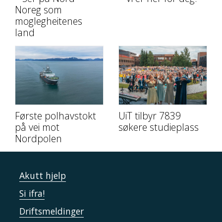
Noreg som
moglegheitenes
land
Første polhavstokt
UiT tilbyr 7839
på vei mot
søkere studieplass
Nordpolen
Akutt hjelp
Si ifra!
Driftsmeldinger