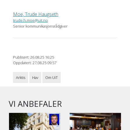
Moe, Trude Haugseth
trude.h.moe@uit.no
Senior kommunikasjonsrådgiver
Publisert: 26.08.25 16:25
Oppdatert: 27.08.25 09:57
Arktis
Hav
Om UiT
VI ANBEFALER