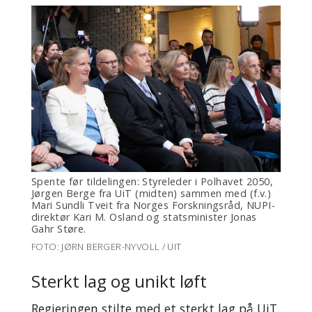
Spente før tildelingen: Styreleder i Polhavet 2050,
Jørgen Berge fra UiT (midten) sammen med (f.v.)
Mari Sundli Tveit fra Norges Forskningsråd, NUPI-
direktør Kari M. Osland og statsminister Jonas
Gahr Støre.
FOTO: JØRN BERGER-NYVOLL / UIT
Sterkt lag og unikt løft
Regjeringen stilte med et sterkt lag på UiT.