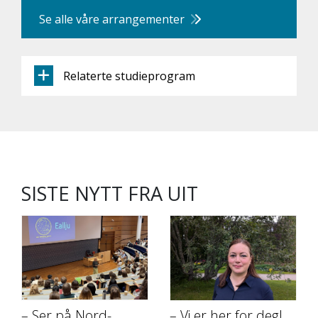
Se alle våre arrangementer
Relaterte studieprogram
SISTE NYTT FRA UIT
– Ser på Nord-
– Vi er her for deg!