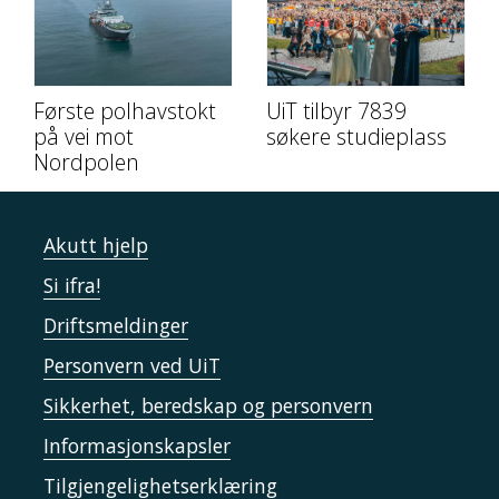
Første polhavstokt
UiT tilbyr 7839
på vei mot
søkere studieplass
Nordpolen
Akutt hjelp
Si ifra!
Driftsmeldinger
Personvern ved UiT
Sikkerhet, beredskap og personvern
Informasjonskapsler
Tilgjengelighetserklæring