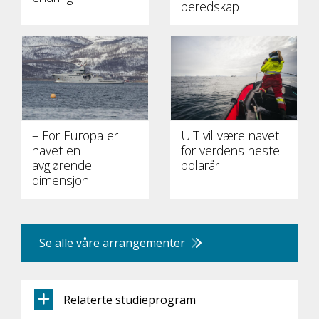
beredskap
– For Europa er
UiT vil være navet
havet en
for verdens neste
avgjørende
polarår
dimensjon
Se alle våre arrangementer
Relaterte studieprogram