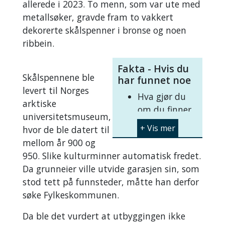
allerede i 2023. To menn, som var ute med
metallsøker, gravde fram to vakkert
dekorerte skålspenner i bronse og noen
ribbein.
Fakta - Hvis du
Skålspennene ble
har funnet noe
levert til Norges
Hva gjør du
arktiske
om du finner
universitetsmuseum,
noe
hvor de ble datert til
gammelt? Les J
eg
mellom år 900 og
har funnet
950. Slike kulturminner automatisk fredet.
noe
.
Da grunneier ville utvide garasjen sin, som
Hva gjør jeg
stod tett på funnsteder, måtte han derfor
om jeg vil
søke Fylkeskommunen.
søke med
metalldetektor? Les
Da ble det vurdert at utbyggingen ikke