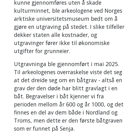
Privat bruk av
kunne gjennomføres uten å skade
metallsøker
.
kulturminnet, ble arkeologene ved Norges
Hvor kan jeg
arktiske universitetsmuseum bedt om å
lære mer om
gjøre en utgraving på stedet. I slike tilfeller
båtgraveskikker
dekker staten alle kostnader, og
i Nord-
utgravinger fører ikke til økonomiske
Norge? Besøk
utgifter for grunneier.
vår utstilling
Utgravninga ble gjennomført i mai 2025.
Båt i grav og
Til arkeologenes overraskelse viste det seg
grav i båt
.
at det dreide seg om en båtgrav - altså en
grav der den døde har blitt gravlagt i en
båt. Begravelser i båt kjenner vi fra
perioden mellom år 600 og år 1000, og det
finnes en del av dem både i Nordland og
Troms, men dette er den første båtgraven
som er funnet på Senja.