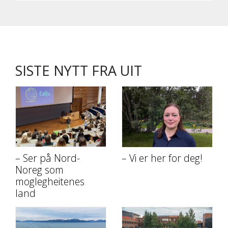
SISTE NYTT FRA UIT
– Ser på Nord-
– Vi er her for deg!
Noreg som
moglegheitenes
land