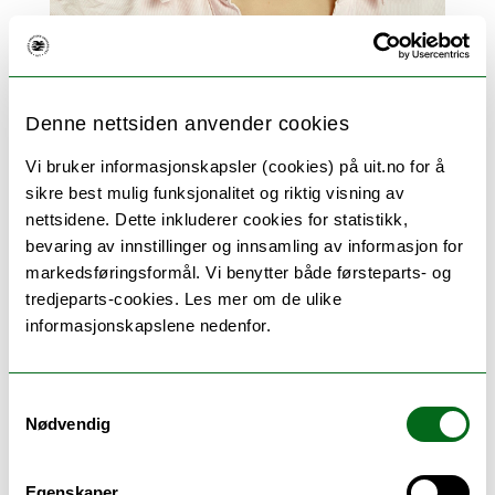
Anja Roth Niemi, forsker og fagleder for
forvaltningsarkeologi på Norges arktiske
Denne nettsiden anvender cookies
universitetsmuseum.
FOTO: NORGES ARKTISKE UNIVERSITETSMUSEUM
Vi bruker informasjonskapsler (cookies) på uit.no for å
Vil gi oss verdifull kunnskap om
sikre best mulig funksjonalitet og riktig visning av
nettsidene. Dette inkluderer cookies for statistikk,
forhistorien i landsdelen
bevaring av innstillinger og innsamling av informasjon for
markedsføringsformål. Vi benytter både førsteparts- og
– Funnene fra utgravningen gir verdifull
tredjeparts-cookies. Les mer om de ulike
kunnskap om tidligere tiders gravskikk og
informasjonskapslene nedenfor.
om mennesker og dyr som holdt til i dette
området i vikingtid. Riksantikvaren
oppfatter dette som et funn med stor
Samtykkevalg
Nødvendig
kulturhistorisk verdi, sier Isa Trøim,
seksjonssjef for arkeologiske kulturminner
hos Riksantikvaren. Det er Riksantikvaren
Egenskaper