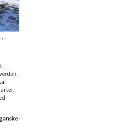
nne
t
verden.
kal
 arter,
med
 ganske