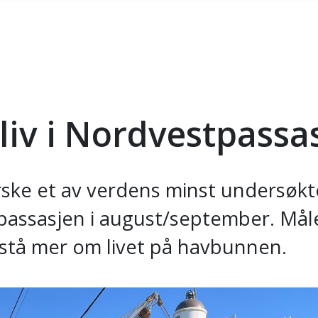
 liv i Nordvestpass
rske et av verdens minst undersøk
assasjen i august/september. Målet
orstå mer om livet på havbunnen.