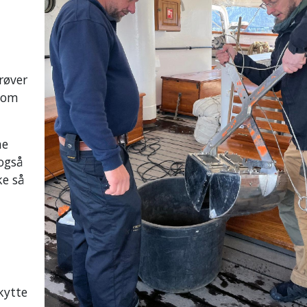
røver
 som
ne
 også
ke så
kytte