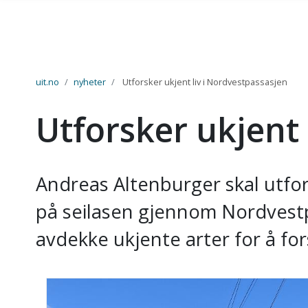
Gå til hovedinnhold
uit.no
nyheter
Utforsker ukjent liv i Nordvestpassasjen
Utforsker ukjent
Andreas Altenburger skal utfo
på seilasen gjennom Nordvestp
avdekke ukjente arter for å f