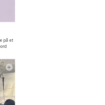
e på et
bord