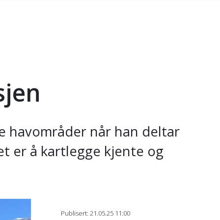
asjen
te havområder når han deltar
 er å kartlegge kjente og
Publisert: 21.05.25 11:00