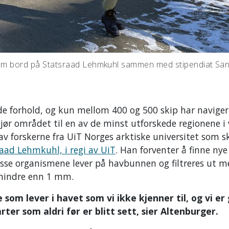
yr om bord på Statsraad Lehmkuhl sammen med stipendiat Sa
de forhold, og kun mellom 400 og 500 skip har naviger
jør området til en av de minst utforskede regionene i 
v forskerne fra UiT Norges arktiske universitet som s
aad Lehmkuhl, i regi av UiT
. Han forventer å finne nye
isse organismene lever på havbunnen og filtreres ut 
 mindre enn 1 mm.
 som lever i havet som vi ikke kjenner til, og vi er
rter som aldri før er blitt sett, sier Altenburger.