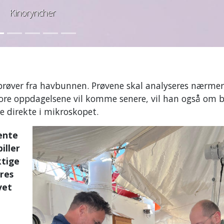
Kinoryncher
 prøver fra havbunnen. Prøvene skal analyseres nærmer
store oppdagelsene vil komme senere, vil han også om 
 direkte i mikroskopet.
ente
iller
ktige
res
vet