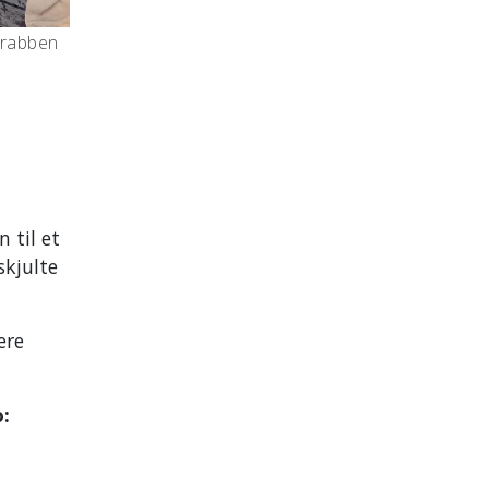
grabben
 til et
skjulte
ere
o: