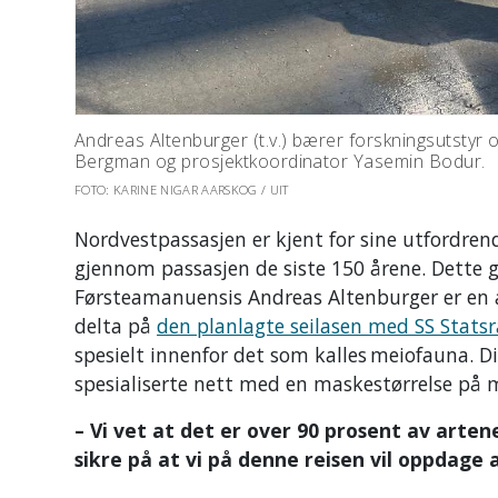
Andreas Altenburger (t.v.) bærer forskningsutst
Bergman og prosjektkoordinator Yasemin Bodur.
FOTO: KARINE NIGAR AARSKOG / UIT
Nordvestpassasjen er kjent for sine utfordren
gjennom passasjen de siste 150 årene. Dette g
Førsteamanuensis Andreas Altenburger er en a
delta på
den planlagte seilasen med SS Statsr
spesielt innenfor det som kalles meiofauna. D
spesialiserte nett med en maskestørrelse på
– Vi vet at det er over 90 prosent av artene
sikre på at vi på denne reisen vil oppdage a