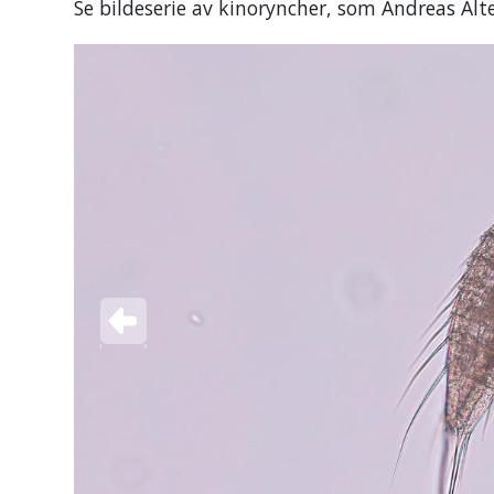
Se bildeserie av kinoryncher, som Andreas Alte