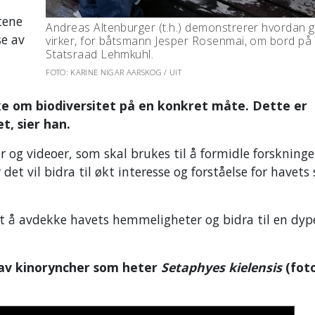
tene
Andreas Altenburger (t.h.) demonstrerer hvordan 
se av
virker, for båtsmann Jesper Rosenmai, om bord på
Statsraad Lehmkuhl.
FOTO: KARINE NIGAR AARSKOG / UIT
ke om biodiversitet på en konkret måte. Dette er
t, sier han.
og videoer, som skal brukes til å formidle forskningen
t vil bidra til økt interesse og forståelse for havets 
mot å avdekke havets hemmeligheter og bidra til en dyp
 av kinoryncher som heter
Setaphyes kielensis
(fot