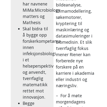
har navnene
bildeanalyse,
MiMa:Microbiology
klimamodellering,
matters og
søkemotorer,
Mathesis
kryptering til
Skal bidra til
maskinlæring og
å bygge opp
datasimuleringer i
forskerkompetanse
biomedisin. Et slik
innen
tverrfaglig fokus
infeksjonsbiologi
mener Riener kan
i et
forberede nye
helseperspektiv
forskere på en
og anvendt,
karriere i akademia
tverrfaglig
eller industri og
matematikk
næringsliv.
rettet mot
– For å møte
innovasjon.
morgendagens
Begge