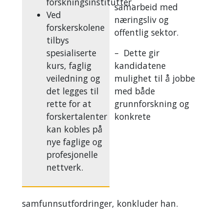
forskningsinstitutter.
samarbeid med
Ved
næringsliv og
forskerskolene
offentlig sektor.
tilbys
spesialiserte
– Dette gir
kurs, faglig
kandidatene
veiledning og
mulighet til å jobbe
det legges til
med både
rette for at
grunnforskning og
forskertalenter
konkrete
kan kobles på
nye faglige og
profesjonelle
nettverk.
samfunnsutfordringer, konkluder han.