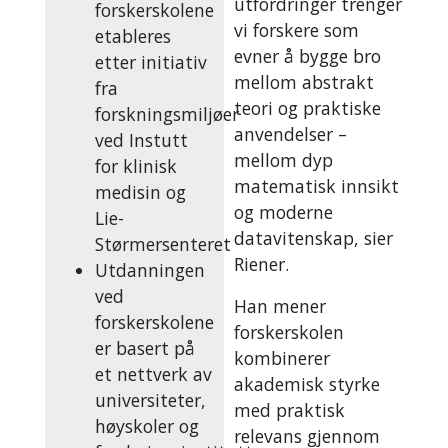
utfordringer trenger
forskerskolene
vi forskere som
etableres
evner å bygge bro
etter initiativ
mellom abstrakt
fra
teori og praktiske
forskningsmiljøer
anvendelser –
ved Instutt
mellom dyp
for klinisk
matematisk innsikt
medisin og
og moderne
Lie-
datavitenskap, sier
Størmersenteret
Riener.
Utdanningen
ved
Han mener
forskerskolene
forskerskolen
er basert på
kombinerer
et nettverk av
akademisk styrke
universiteter,
med praktisk
høyskoler og
relevans gjennom