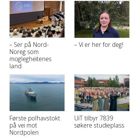
– Ser på Nord-
– Vi er her for deg!
Noreg som
moglegheitenes
land
Første polhavstokt
UiT tilbyr 7839
på vei mot
søkere studieplass
Nordpolen