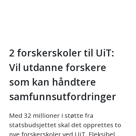
2 forskerskoler til UiT:
Gå til hovedinnhold
Vil utdanne forskere
som kan håndtere
samfunnsutfordringer
Med 32 millioner i støtte fra
statsbudsjettet skal det opprettes to
nye forskerskoler ved UiT. Fleksibel