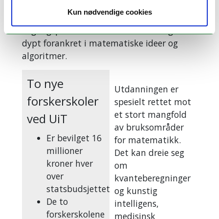
Kun nødvendige cookies
Riener påpeker at forskerskolen skal ta
utgangspunkt i at moderne teknologi er
dypt forankret i matematiske ideer og
algoritmer.
To nye
Utdanningen er
forskerskoler
spesielt rettet mot
et stort mangfold
ved UiT
av bruksområder
Er bevilget 16
for matematikk.
millioner
Det kan dreie seg
kroner hver
om
over
kvanteberegninger
statsbudsjettet
og kunstig
De to
intelligens,
forskerskolene
medisinsk