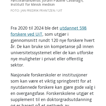
Førsteamanuensis Jorunn Pauline Cavanagh,
Institutt for klinisk medisin
FOTO: JAN FREDRIK FRANTZEN / UIT
Fra 2020 til 2024 ble det
utdannet 598
forskere ved UiT
, som utgjør i
gjennomsnitt rundt 120 nye forskere hvert
år. De kan bruke sin kompetanse på innen
universitetssystemet eller de kan utforske
nye muligheter i privat eller offentlig
sektor.
Nasjonale forskerskoler er institusjoner
som kan være et viktig springbrett for at
nyutdannede forskere kan gjøre gode valg i
en overgangsfase. Forskerskolene utgjør et
supplement til en doktorgradsutdanning
og er basert på et nettverk av