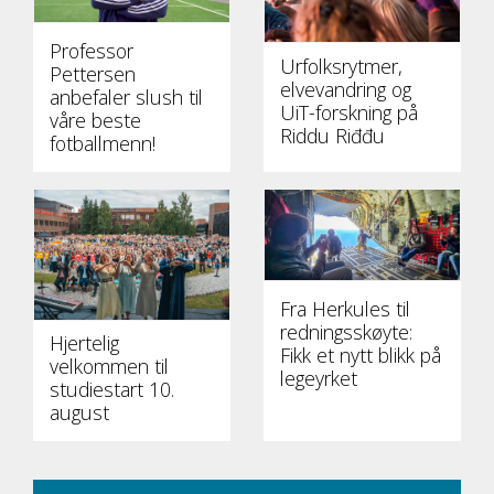
Professor
Urfolksrytmer,
Pettersen
elvevandring og
anbefaler slush til
UiT-forskning på
våre beste
Riddu Riđđu
fotballmenn!
Fra Herkules til
redningsskøyte:
Hjertelig
Fikk et nytt blikk på
velkommen til
legeyrket
studiestart 10.
august