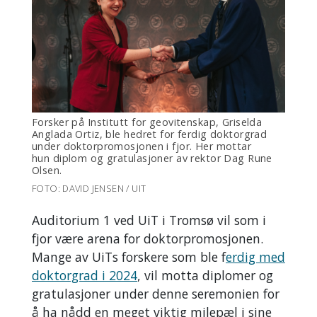
Forsker på Institutt for geovitenskap, Griselda
Anglada Ortiz, ble hedret for ferdig doktorgrad
under doktorpromosjonen i fjor. Her mottar
hun diplom og gratulasjoner av rektor Dag Rune
Olsen.
FOTO: DAVID JENSEN / UIT
Auditorium 1 ved UiT i Tromsø vil som i
fjor være arena for doktorpromosjonen.
Mange av UiTs forskere som ble f
erdig med
doktorgrad i 2024
, vil motta diplomer og
gratulasjoner under denne seremonien for
å ha nådd en meget viktig milepæl i sine