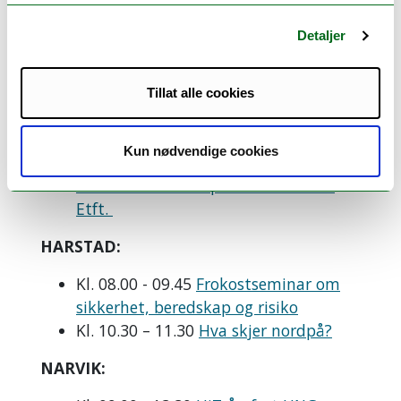
Kl.12.00 - 13.15
UiT-priser, feiring av
Detaljer
professor-titler og meritterte
undervisere
Kl. 20.00 – 21.00
VÅRLYD: Crossover på
Tillat alle cookies
Verdensteatret
Kl. 22.00 - 24.00
VÅRLYD: UiT Nach:
Kun nødvendige cookies
Konsert med Musikkonservatoriets
band The Avessts på Amtmandens
Etft.
HARSTAD:
Kl. 08.00 - 09.45
Frokostseminar om
sikkerhet, beredskap og risiko
Kl. 10.30 – 11.30
Hva skjer nordpå?
NARVIK: