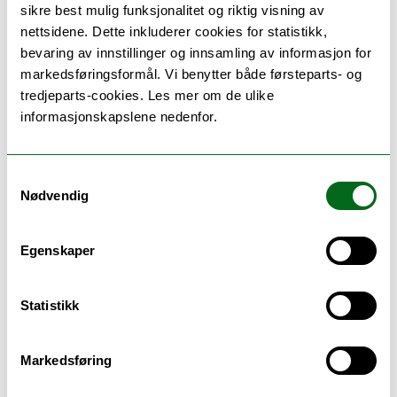
sikre best mulig funksjonalitet og riktig visning av
Marius Storvik ble vinneren av prisen for innovativ
formidling i fjor. Her mottar han diplom fra
nettsidene. Dette inkluderer cookies for statistikk,
viserektor Rikke Gürgens Gjærum. Storvik er til
bevaring av innstillinger og innsamling av informasjon for
vanlig førsteamanuensis på Det juridiske fakultet
markedsføringsformål. Vi benytter både førsteparts- og
ved UiT i Tromsø.
tredjeparts-cookies. Les mer om de ulike
FOTO: JØRN BERGER-NYVOLL / UIT
informasjonskapslene nedenfor.
I år deles det ut
seks UiT-priser med 44
nominerte
:
Pris for innovativ formidling,
Samtykkevalg
Forsknings- og utviklingsprisen,
Nødvendig
Innovasjonsprisen, Pris til yngre forsker,
Utdanningsprisen
og
Arbeids- og
studentmiljøprisen
. Seremonien, som også
Egenskaper
inkluderer markering av nyslåtte
professorer og meritterte undervisere,
Statistikk
ledes av rektoratet og det vil være musikk
fra Hærens musikkorps.
Markedsføring
TROMSØ: