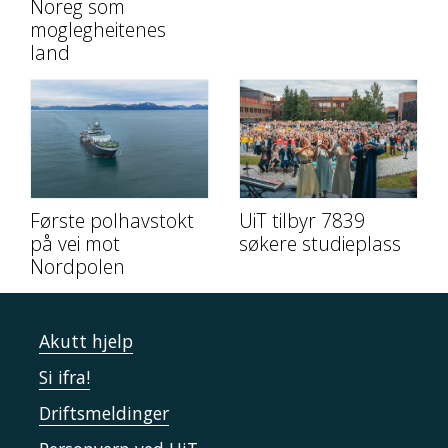
Noreg som
moglegheitenes
land
Første polhavstokt
UiT tilbyr 7839
på vei mot
søkere studieplass
Nordpolen
Akutt hjelp
Si ifra!
Driftsmeldinger