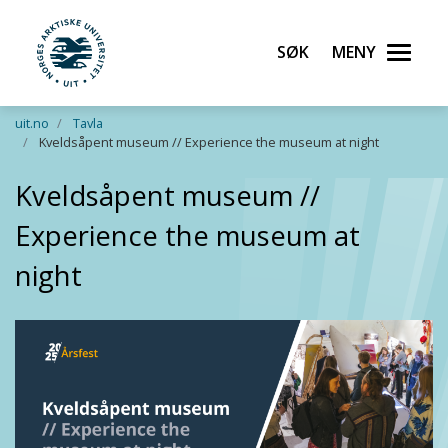
Søk
Meny
UiT Norges arktiske universitet
Gå til hovedinnhold
uit.no
Tavla
Kveldsåpent museum // Experience the museum at night
Kveldsåpent museum //
Experience the museum at
night