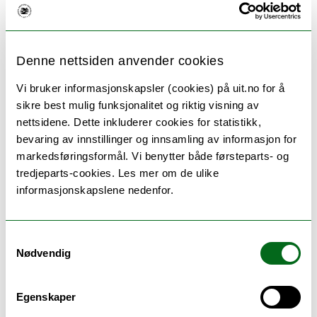
Denne nettsiden anvender cookies
Arrangementet er del av serien
"Onsdag på
museet",
med kveldsåpent museum og arrangementer
Vi bruker informasjonskapsler (cookies) på uit.no for å
én dag i måneden.
sikre best mulig funksjonalitet og riktig visning av
nettsidene. Dette inkluderer cookies for statistikk,
TID
Onsdag 2. april kl. 16.30-21.00
bevaring av innstillinger og innsamling av informasjon for
STED
Norges arktiske universitetsmuseum, Lars
markedsføringsformål. Vi benytter både førsteparts- og
Thøringsveg 10
tredjeparts-cookies. Les mer om de ulike
INNGANG
Voksen kr. 120,- / honnør, studenter og
informasjonskapslene nedenfor.
vernepliktige kr. 100,-. / UiT-studenter og barn under
18 år har gratis inngang. / Årskort hos Norges arktiske
universitetsmuseum (kr. 400,-) gir alltid gratis inngang
Samtykkevalg
til Norges arktiske universitetsmuseum, Polarmuseet
Nødvendig
og MS Polstjerna.
//
Egenskaper
ENGLISH