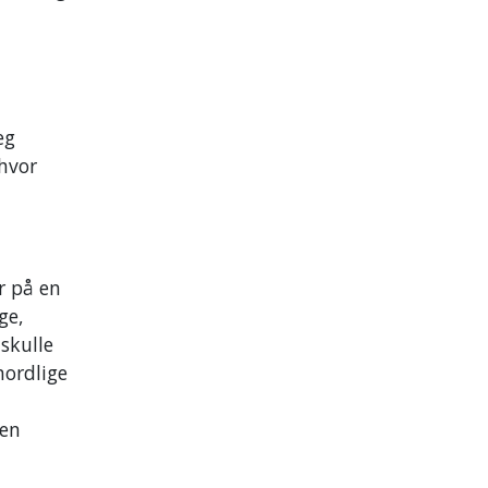
eg
 hvor
r på en
ge,
skulle
nordlige
 en