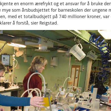
g kjente en enorm ærefrykt og et ansvar for å bruke d
ike mye som årsbudsjettet for barneskolen der ungene 
nsen, med et totalbudsjett på 740 millioner kroner, var
arer å forstå, sier Reigstad.