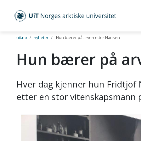
UiT Norges arktiske universitet
Gå til hovedinnhold
uit.no
nyheter
Hun bærer på arven etter Nansen
Hun bærer på ar
Hver dag kjenner hun Fridtjof 
etter en stor vitenskapsmann p