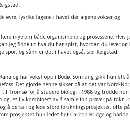
Reigstad.
 øvre, lysrike lagene i havet der algene vokser og
 lære mye om både organismene og prosessene. Hvis j
kan jeg finne ut hva du har spist, hvordan du lever og
ge spor, og sånn er det i havet også, sier Reigstad.
 Rana og har vokst opp i Bodø. Som ung gikk hun ett å
nefoss. Det gjorde henne sikker på at det var Nord-Nor
til Tromsø for å studere biologi i 1988 og trodde hun 
log, et liv kombinert av å samle inn prøver på tokt i 
g å delta i og lede store forskningsprosjekter, ofte på
 store prosjektet hun ledet het Carbon Bridge og hadde