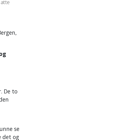
atte
Bergen,
 og
. De to
iden
kunne se
e det og