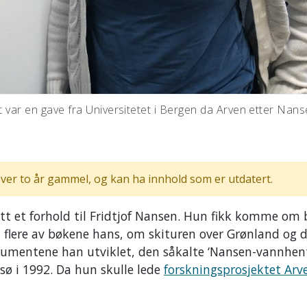
tt var en gave fra Universitetet i Bergen da Arven etter Nan
ver to år gammel, og kan ha innhold som er utdatert.
tt et forhold til Fridtjof Nansen. Hun fikk komme om
 flere av bøkene hans, om skituren over Grønland og d
trumentene han utviklet, den såkalte ‘Nansen-vannhent
sø i 1992. Da hun skulle lede
forskningsprosjektet Arv