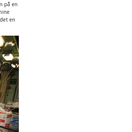
em på en
mine
 det en