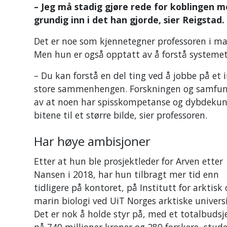
– Jeg må stadig gjøre rede for koblingen 
grundig inn i det han gjorde, sier Reigstad.
Det er noe som kjennetegner professoren i mari
Men hun er også opptatt av å forstå systemet
– Du kan forstå en del ting ved å jobbe på et i
store sammenhengen. Forskningen og samfunne
av at noen har spisskompetanse og dybdekunn
bitene til et større bilde, sier professoren.
Har høye ambisjoner
Etter at hun ble prosjektleder for Arven etter
Nansen i 2018, har hun tilbragt mer tid enn
tidligere på kontoret, på Institutt for arktisk
marin biologi ved UiT Norges arktiske universi
Det er nok å holde styr på, med et totalbudsj
på 740 millioner kroner og 280 forskere, stud