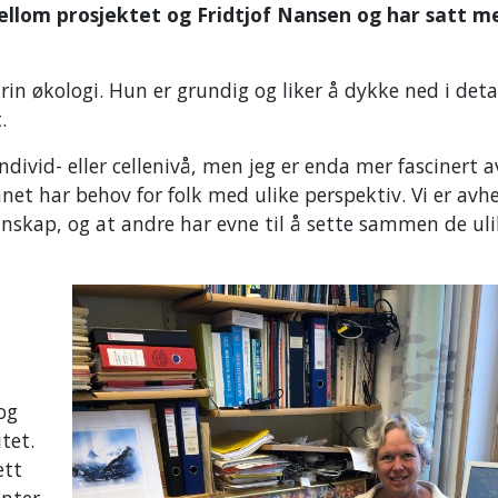
mellom prosjektet og Fridtjof Nansen og har satt m
n økologi. Hun er grundig og liker å dykke ned i detal
.
ndivid- eller cellenivå, men jeg er enda mer fascinert 
t har behov for folk med ulike perspektiv. Vi er avh
skap, og at andre har evne til å sette sammen de uli
 og
tet.
ett
enter