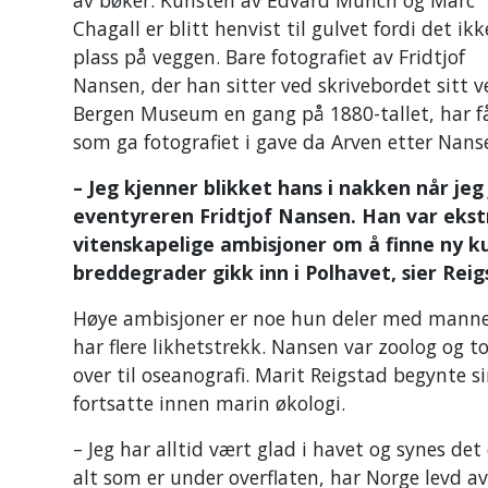
Chagall er blitt henvist til gulvet fordi det ikk
plass på veggen. Bare fotografiet av Fridtjof
Nansen, der han sitter ved skrivebordet sitt v
Bergen Museum en gang på 1880-tallet, har fåt
som ga fotografiet i gave da Arven etter Nans
– Jeg kjenner blikket hans i nakken når je
eventyreren Fridtjof Nansen. Han var ekst
vitenskapelige ambisjoner om å finne ny
breddegrader gikk inn i Polhavet, sier Reig
Høye ambisjoner er noe hun deler med mannen
har flere likhetstrekk. Nansen var zoolog og 
over til oseanografi. Marit Reigstad begynte s
fortsatte innen marin økologi.
– Jeg har alltid vært glad i havet og synes det
alt som er under overflaten, har Norge levd 