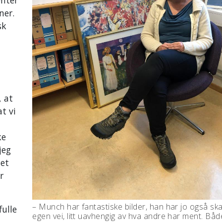
ner.
sk
, at
t vi
ke
jeg
tet
r
– Munch har fantastiske bilder, han har jo også ska
fulle
egen vei, litt uavhengig av hva andre har ment. Bå