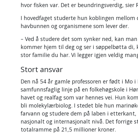
hvor fisken var. Det er beundringsverdig, sier 
I hovedfaget studerte hun koblingen mellom de
havbunnen og organismene som lever der.
– Ved å studere det som synker ned, kan man
kommer hjem til deg og ser i søppelbøtta di, 
stor familie du har. Vi legger igjen veldig man
Stort ansvar
Den nå 54 år gamle professoren er født i Mo i
samfunnsfaglig linje på en folkehøgskole i Hø
havet og realfag som var hennes vei. Hun kom 
bli molekylærbiolog. I stedet ble hun marinøko
farvann og studere dem på laben i etterkant, o
nasjonalt og internasjonalt nivå. Det forrige
totalramme på 21,5 millioner kroner.