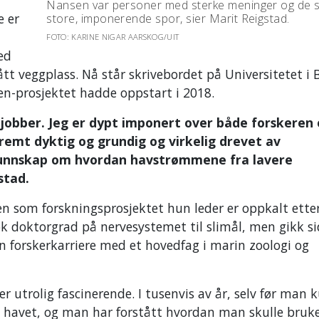
Nansen var personer med sterke meninger og de s
e er
store, imponerende spor, sier Marit Reigstad.
FOTO: KARINE NIGAR AARSKOG/UIT
ed
t veggplass. Nå står skrivebordet på Universitetet i 
en-prosjektet hadde oppstart i 2018.
g jobber. Jeg er dypt imponert over både forskeren
remt dyktig og grundig og virkelig drevet av
 kunnskap om hvordan havstrømmene fra lavere
stad.
 som forskningsprosjektet hun leder er oppkalt etter
tok doktorgrad på nervesystemet til slimål, men gikk s
in forskerkarriere med et hovedfag i marin zoologi og
 er utrolig fascinerende. I tusenvis av år, selv før man 
av havet, og man har forstått hvordan man skulle bruk