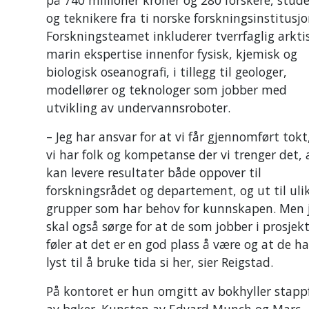
og teknikere fra ti norske forskningsinstitusjo
Forskningsteamet inkluderer tverrfaglig arkti
marin ekspertise innenfor fysisk, kjemisk og
biologisk oseanografi, i tillegg til geologer,
modellører og teknologer som jobber med
utvikling av undervannsroboter.
– Jeg har ansvar for at vi får gjennomført tokt
vi har folk og kompetanse der vi trenger det, a
kan levere resultater både oppover til
forskningsrådet og departement, og ut til uli
grupper som har behov for kunnskapen. Men 
skal også sørge for at de som jobber i prosjek
føler at det er en god plass å være og at de ha
lyst til å bruke tida si her, sier Reigstad.
På kontoret er hun omgitt av bokhyller stapp
av bøker. Kunsten av Edvard Munch og Marc