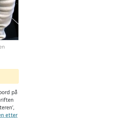
sen
 bord på
riften
eren’,
en etter