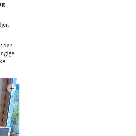
eg
jer.
av den
engige
ke