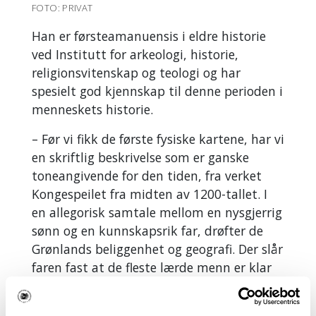
FOTO: PRIVAT
Han er førsteamanuensis i eldre historie
ved Institutt for arkeologi, historie,
religionsvitenskap og teologi og har
spesielt god kjennskap til denne perioden i
menneskets historie.
– Før vi fikk de første fysiske kartene, har vi
en skriftlig beskrivelse som er ganske
toneangivende for den tiden, fra verket
Kongespeilet fra midten av 1200-tallet. I
en allegorisk samtale mellom en nysgjerrig
sønn og en kunnskapsrik far, drøfter de
Grønlands beliggenhet og geografi. Der slår
faren fast at de fleste lærde menn er klar
over at Grønland er fastland – blant annet
fordi de har dyrearter som ikke finnes på