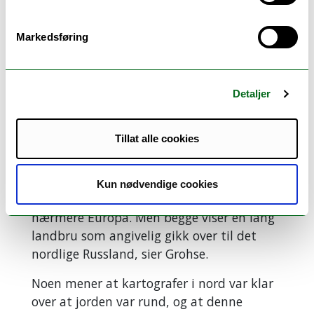
Markedsføring
Detaljer
Kart laget av Nicolaus Germanus (ca. år 1482).
FOTO: GERMANUS
Tillat alle cookies
– Hos Clavus ser vi at Grønland er plassert
riktig på kartet, vest i havet og vest for
Kun nødvendige cookies
Island, mens Germanus flyttet landet
nærmere Europa. Men begge viser en lang
landbru som angivelig gikk over til det
nordlige Russland, sier Grohse.
Noen mener at kartografer i nord var klar
over at jorden var rund, og at denne