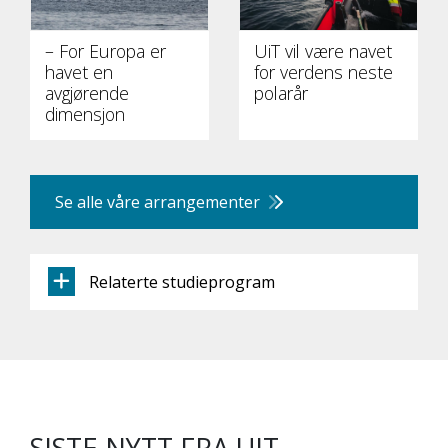
– For Europa er
UiT vil være navet
havet en
for verdens neste
avgjørende
polarår
dimensjon
Se alle våre arrangementer
Relaterte studieprogram
SISTE NYTT FRA UIT