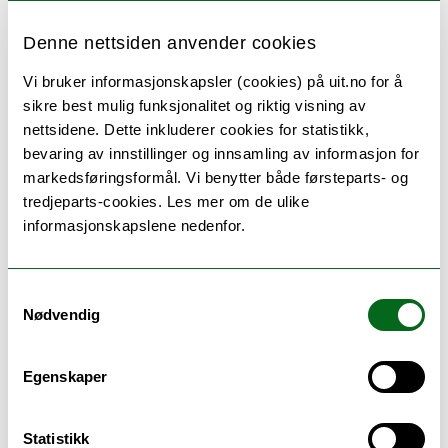
øyer, sier Grohse.
Denne nettsiden anvender cookies
Denne oppfattelsen hang med til midten
av 1500-tallet. Fra da tegnes Grønland
Vi bruker informasjonskapsler (cookies) på uit.no for å
stadig oftere som en frittstående øy i
sikre best mulig funksjonalitet og riktig visning av
havet.
nettsidene. Dette inkluderer cookies for statistikk,
bevaring av innstillinger og innsamling av informasjon for
«Pygméene» bor i nord
markedsføringsformål. Vi benytter både førsteparts- og
tredjeparts-cookies. Les mer om de ulike
Den tyske kartografen Nicolaus Germanus
informasjonskapslene nedenfor.
lagde det første trykte kartet over
nordområdene, ca. år 1482. Blant hans
kilder var et utrykket manuskriptkart som
Samtykkevalg
Nødvendig
dansken Claudius Clavus hadde laget noen
tiår tidligere.
Egenskaper
Statistikk