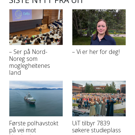
– Ser på Nord-
– Vi er her for deg!
Noreg som
moglegheitenes
land
Første polhavstokt
UiT tilbyr 7839
på vei mot
søkere studieplass