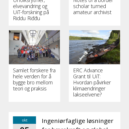
Urfolksrytmer,
Notes of a border
elvevandring og
scholar turned
UiT-forskning på
amateur archivist
Riddu Riđđu
Samlet forskere fra
ERC Advance
hele verden for å
Grant til UiT:
bygge bro mellom
Hvordan påvirker
teori og praksis
klimaendringer
lakseelvene?
Ingeniørfaglige løsninger
okt