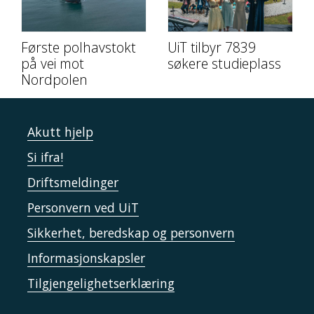
Første polhavstokt
UiT tilbyr 7839
på vei mot
søkere studieplass
Nordpolen
Akutt hjelp
Si ifra!
Driftsmeldinger
Personvern ved UiT
Sikkerhet, beredskap og personvern
Informasjonskapsler
Tilgjengelighetserklæring