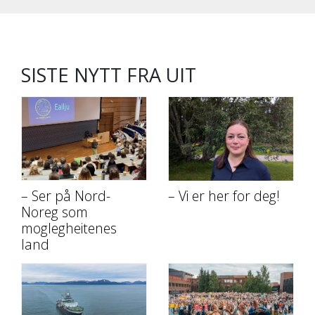
SISTE NYTT FRA UIT
– Ser på Nord-
– Vi er her for deg!
Noreg som
moglegheitenes
land