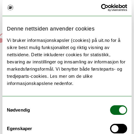
vokste bjørk og andre områdetypiske arter
i plantejorda. For kreklingjorda var det
nesten ingen tilvekst å spore.
Denne nettsiden anvender cookies
– Giftstoffene i jorda blir
Vi bruker informasjonskapsler (cookies) på uit.no for å
sikre best mulig funksjonalitet og riktig visning av
altså værende i lang tid
nettsidene. Dette inkluderer cookies for statistikk,
bevaring av innstillinger og innsamling av informasjon for
etter kreklingen er tatt
markedsføringsformål. Vi benytter både førsteparts- og
bort. Derfor har vi nå
tredjeparts-cookies. Les mer om de ulike
informasjonskapslene nedenfor.
igangsatt forsøk der
kreklingjorda blir tilført
Samtykkevalg
Nødvendig
jordforbedrende midler,
forteller Gonzalez.
Egenskaper