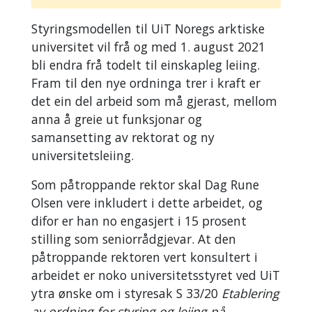
Styringsmodellen til UiT Noregs arktiske
universitet vil frå og med 1. august 2021
bli endra frå todelt til einskapleg leiing.
Fram til den nye ordninga trer i kraft er
det ein del arbeid som må gjerast, mellom
anna å greie ut funksjonar og
samansetting av rektorat og ny
universitetsleiing.
Som påtroppande rektor skal Dag Rune
Olsen vere inkludert i dette arbeidet, og
difor er han no engasjert i 15 prosent
stilling som seniorrådgjevar. At den
påtroppande rektoren vert konsultert i
arbeidet er noko universitetsstyret ved UiT
ytra ønske om i styresak S 33/20
Etablering
av ordning for styring og leiing på