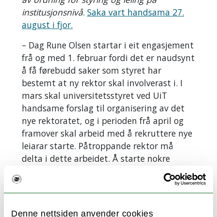
institusjonsnivå
.
Saka vart handsama 27.
august i fjor.
– Dag Rune Olsen startar i eit engasjement
frå og med 1. februar fordi det er naudsynt
å få førebudd saker som styret har
bestemt at ny rektor skal involverast i. I
mars skal universitetsstyret ved UiT
handsame forslag til organisering av det
nye rektoratet, og i perioden frå april og
framover skal arbeid med å rekruttere nye
leiarar starte. Påtroppande rektor må
delta i dette arbeidet. Å starte nokre
månader før rektorperioden tar til, vil òg
gje Olsen tid til å gjera seg godt kjend med
UiT, både fagleg og administrativt, seier
universitetsdirektør Jørgen Fossland.
Denne nettsiden anvender cookies