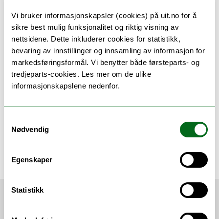
Som seniorrådgjevar vil Olsen få lønnstrinn
Vi bruker informasjonskapsler (cookies) på uit.no for å
80, noko som utgjer 817 000 kroner i året
sikre best mulig funksjonalitet og riktig visning av
for tilsvarande full stilling.
nettsidene. Dette inkluderer cookies for statistikk,
bevaring av innstillinger og innsamling av informasjon for
Universitetsstyret vedtok 16. desember i
markedsføringsformål. Vi benytter både førsteparts- og
fjor å tilby Dag Rune Olsen stillinga som
tredjeparts-cookies. Les mer om de ulike
rektor ved UiT.
Han er tilsett for ein
informasjonskapslene nedenfor.
periode på fire år.
Samtykkevalg
Nødvendig
Publisert: 27.01.21 11:12
Oppdatert: 27.01.21 11:23
Egenskaper
Om UiT
Statistikk
VI ANBEFALER