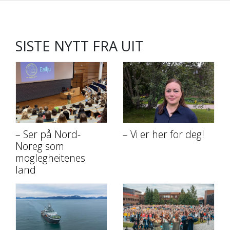
SISTE NYTT FRA UIT
– Ser på Nord-
– Vi er her for deg!
Noreg som
moglegheitenes
land