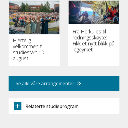
Fra Herkules til
redningsskøyte:
Hjertelig
Fikk et nytt blikk på
velkommen til
legeyrket
studiestart 10.
august
Se alle våre arrangementer
Relaterte studieprogram