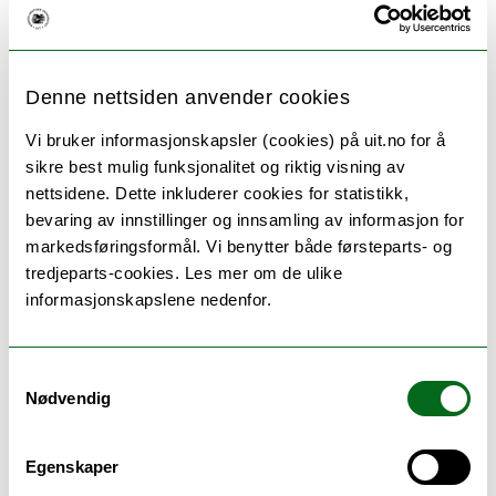
Økt fokus på folkehelse i
Russland
Denne nettsiden anvender cookies
Forsker Alexander V. Kudryavtsev har ledet
datainnsamlingen i Arkhangelsk.
Vi bruker informasjonskapsler (cookies) på uit.no for å
Tromsøundersøkelsen er godt kjent hos
sikre best mulig funksjonalitet og riktig visning av
befolkningen i Tromsø, og har hatt veldig
nettsidene. Dette inkluderer cookies for statistikk,
bevaring av innstillinger og innsamling av informasjon for
godt oppmøte. Ifølge Kudryavtsev, ble det
markedsføringsformål. Vi benytter både førsteparts- og
gjort en stor jobb for å få russerne til å
tredjeparts-cookies. Les mer om de ulike
møte opp i like stort omfang.
informasjonskapslene nedenfor.
– I Russland er det et stadig større fokus
på å forbedre folkehelsen. President Putin
Samtykkevalg
har uttalt at jobben med å øke levealderen
Nødvendig
i landet har høyeste prioritet hos
myndighetene. Med støtte fra ordførere og
Egenskaper
øvrige myndigheter, har vi kjørt en