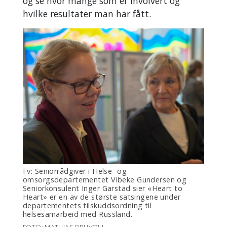
og se hvor mange som er involvert og
hvilke resultater man har fått.
Fv: Seniorrådgiver i Helse- og
omsorgsdepartementet Vibeke Gundersen og
Seniorkonsulent Inger Garstad sier «Heart to
Heart» er en av de største satsingene under
departementets tilskuddsordning til
helsesamarbeid med Russland.