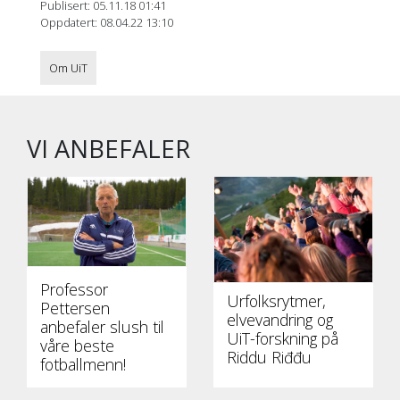
Publisert: 05.11.18 01:41
Oppdatert: 08.04.22 13:10
Om UiT
VI ANBEFALER
Professor
Urfolksrytmer,
Pettersen
elvevandring og
anbefaler slush til
UiT-forskning på
våre beste
Riddu Riđđu
fotballmenn!