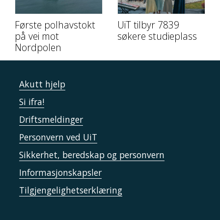
Første polhavstokt
UiT tilbyr 7839
på vei mot
søkere studieplass
Nordpolen
Akutt hjelp
Si ifra!
Driftsmeldinger
Personvern ved UiT
Sikkerhet, beredskap og personvern
Informasjonskapsler
Tilgjengelighetserklæring