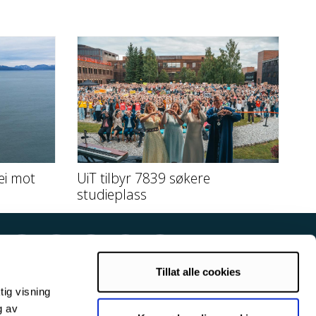
ei mot
UiT tilbyr 7839 søkere
studieplass
Tillat alle cookies
tig visning
g av