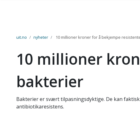
Gå til hovedinnhold
uit.no
nyheter
10 millioner kroner for å bekjempe resistent
10 millioner kro
bakterier
Bakterier er svært tilpasningsdyktige. De kan faktis
antibiotikaresistens.