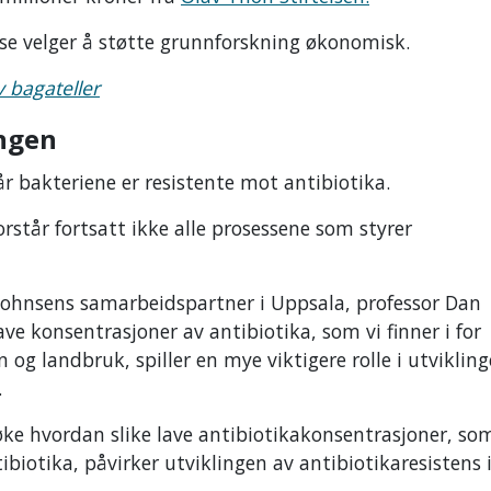
else velger å støtte grunnforskning økonomisk.
v bagateller
ingen
når bakteriene er resistente mot antibiotika.
forstår fortsatt ikke alle prosessene som styrer
 Johnsens samarbeidspartner i Uppsala, professor Dan
ve konsentrasjoner av antibiotika, som vi finner i for
og landbruk, spiller en mye viktigere rolle i utviklin
.
øke hvordan slike lave antibiotikakonsentrasjoner, som
iotika, påvirker utviklingen av antibiotikaresistens 