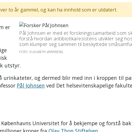
ver to år gammel, og kan ha innhold som er utdatert.
om er
Pål Johnsen er med et forskningssamarbeid som sk
forstå hvordan antibiotikaresistens utvikler seg hos
som klumper seg sammen til beskyttede småsamf
ige
FOTO: ELISABETH ØVREBERG
isk
k utstyr.
å urinkateter, og dermed blir med inn i kroppen til pa
rofessor
Pål Johnsen
ved Det helsevitenskapelige fakulte
Københavns Universitet for å bekjempe og forstå bak
 millioner kroner fra
Olav Thon Stiftelsen.