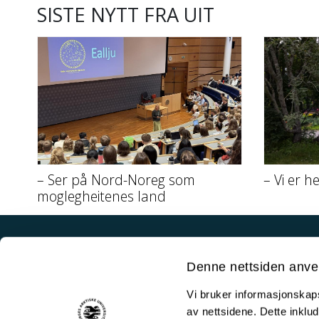
SISTE NYTT FRA UIT
– Ser på Nord-Noreg som
– Vi er h
moglegheitenes land
Akutt hjelp
Denne nettsiden anve
Si ifra!
Vi bruker informasjonskapsl
Driftsmeldinger
av nettsidene. Dette inklud