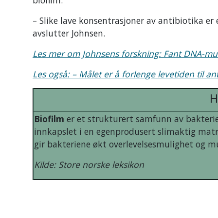
biofilm.
– Slike lave konsentrasjoner av antibiotika er 
avslutter Johnsen.
Les mer om Johnsens forskning: Fant DNA-mu
Les også: – Målet er å forlenge levetiden til an
H
Biofilm
er et strukturert samfunn av bakterier
innkapslet i en egenprodusert slimaktig matri
gir bakteriene økt overlevelsesmulighet og mul
Kilde: Store norske leksikon