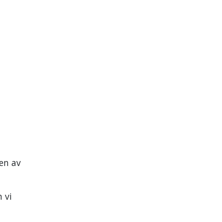
gen av
 vi
i