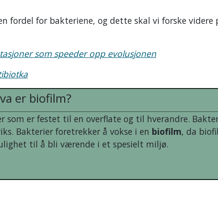
en fordel for bakteriene, og dette skal vi forske videre 
tasjoner som speeder opp evolusjonen
tibiotka
va er biofilm?
 som er festet til en overflate og til hverandre. Bakte
ks. Bakterier foretrekker å vokse i en
biofilm
, da biof
ighet til å bli værende i et spesielt miljø.