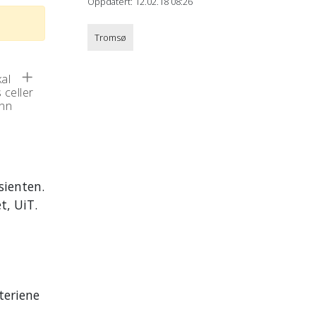
Oppdatert: 12.02.18 08:26
Tromsø
al
 celler
unn
sienten.
t, UiT.
teriene