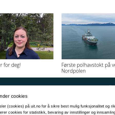
er for deg!
Første polhavstokt på v
Nordpolen
Kontakt UiT
nder cookies
For media
er (cookies) på uit.no for å sikre best mulig funksjonalitet og rik
For skoler
erer cookies for statistikk, bevaring av innstillinger og innsamlin