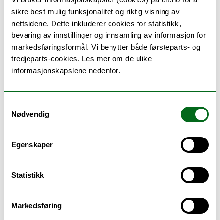
professor Timothy Walsh, som også
sikre best mulig funksjonalitet og riktig visning av
besøkte Tromsø forrige uke.
nettsidene. Dette inkluderer cookies for statistikk,
bevaring av innstillinger og innsamling av informasjon for
Han har sett hvordan antibiotikaresistens
markedsføringsformål. Vi benytter både førsteparts- og
tar liv. Han jobber i Asia med nettopp
tredjeparts-cookies. Les mer om de ulike
denne problematikken, med disse
informasjonskapslene nedenfor.
pasientene og han har bistått
helsepersonellet.
Samtykkevalg
Nødvendig
Professor Timothy Walsh var i Tromsø og fortalte
om hvor raskt antibiotikaresistensen sprer seg
globalt.
Egenskaper
FOTO: ELISABETH ØVREBERG
– Det er krise!
Statistikk
Lenge var det India Walsh var spesielt
Markedsføring
bekymret for. Der er problemene