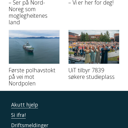
– Ser på Nord-
– Vi er her for deg!
Noreg som
moglegheitenes
land
Første polhavstokt
UiT tilbyr 7839
på vei mot
søkere studieplass
Nordpolen
Akutt hjelp
Si ifra!
Driftsmeldinger