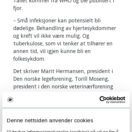
Tallet kommer fra WHO og ble publisert i
fjor.
– Små infeksjoner kan potensielt bli
dødelige. Behandling av hjertesykdommer
og kreft vil ikke være mulig. Og
tuberkulose, som vi tenker at tilhører en
annen tid, vil igjen kunne bli en
folkesykdom.
Det skriver Marit Hermansen, president i
Den norske legeforening, Torill Moseng,
president i den norske veterinærforening
og Camilla Hansen Steinum, president i
den norske tannlegeforening, i en kronikk i
Aftenposten
Denne nettsiden anvender cookies
Skremmende lesning, tenker du kanskje,
men dette er ikke bare lesning, ifølge
Vi bruker informasjonskapsler (cookies) på uit.no for å