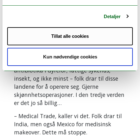
omfattende. Han har satt en stor, rød
varseltrekant over landet i flere år, men nå
er også Kina og Pakistan under trekanten
Detaljer
hans.
Tillat alle cookies
– Det er krise! sier han og nevner de store
farene og smittekildene: mangel på
sanitære anlegg, flom, antibiotikahandel
Kun nødvendige cookies
over disk, overforbruk, store mengder
antibiotika i dyrefôr, fattige sykehus,
insekt, og ikke minst – folk drar til disse
landene for å operere seg. Gjerne
skjønnhetsoperasjoner. I den tredje verden
er det jo så billig…
– Medical Trade, kaller vi det. Folk drar til
India, men også Mexico for medisinsk
makeover. Dette må stoppe.