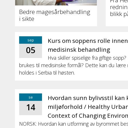
Fra Her
redning
Bedre magesårbehandling
blikk p
i sikte
Kurs om soppens rolle inne
sep
05
medisinsk behandling
Hva skiller spiselige fra giftige sopp
brukes til medisinske formål? Dette kan du lær
holdes i Serbia til høsten.
Hvordan sunn bylivsstil kan k
se
14
miljøforhold / Healthy Urban
Context of Changing Enviro
NORSK: Hvordan kan utforming av byrommet best m