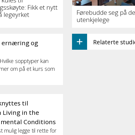
kules til
sskøyte: Fikk et nytt
Førebudde seg på de
å legeyrket
utenkjelege
Relaterte stud
n ernæring og
? Hvilke sopptyper kan
e mer om på et kurs som
nyttes til
 Living in the
nmental Conditions
ulig legge til rette for