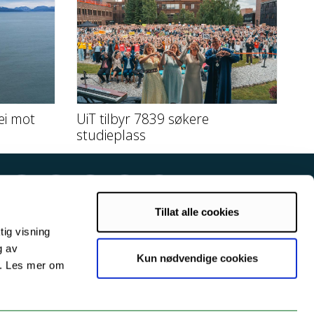
ei mot
UiT tilbyr 7839 søkere
studieplass
Tillat alle cookies
tig visning
g av
Kun nødvendige cookies
s. Les mer om