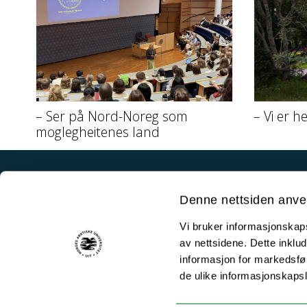
– Ser på Nord-Noreg som
– Vi er h
moglegheitenes land
Akutt hjelp
Denne nettsiden anve
Si ifra!
Vi bruker informasjonskapsl
Driftsmeldinger
av nettsidene. Dette inklud
Personvern ved UiT
informasjon for markedsfør
de ulike informasjonskaps
Sikkerhet, beredskap og personvern
Informasjonskapsler