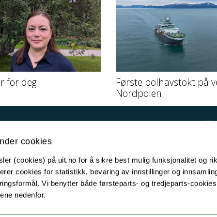
er for deg!
Første polhavstokt på v
Nordpolen
Kontakt UiT
nder cookies
For media
er (cookies) på uit.no for å sikre best mulig funksjonalitet og rik
For skoler
erer cookies for statistikk, bevaring av innstillinger og innsamlin
Ledige stillinger
ingsformål. Vi benytter både førsteparts- og tredjeparts-cookie
lene nedenfor.
English website
Logg inn