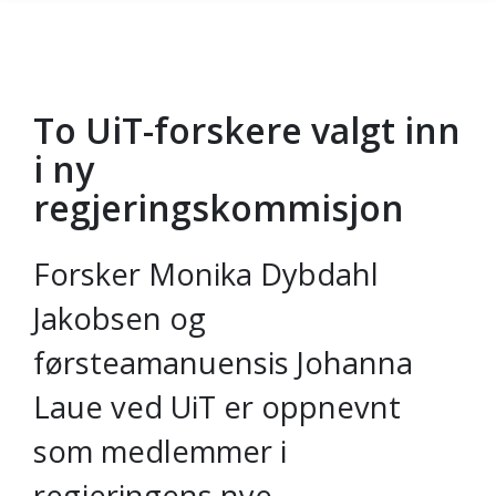
To UiT-forskere valgt inn
Gå til hovedinnhold
i ny
regjeringskommisjon
Forsker Monika Dybdahl
Jakobsen og
førsteamanuensis Johanna
Laue ved UiT er oppnevnt
som medlemmer i
regjeringens nye