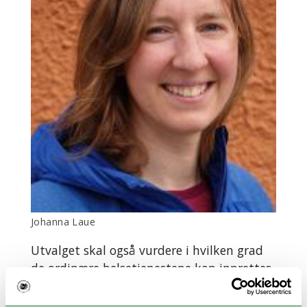
Johanna Laue
Utvalget skal også vurdere i hvilken grad
de ordinære helsetjenestene kan innrettes
slik at de bedre ivaretar hele befolkningen,
og om det utover dette kan være