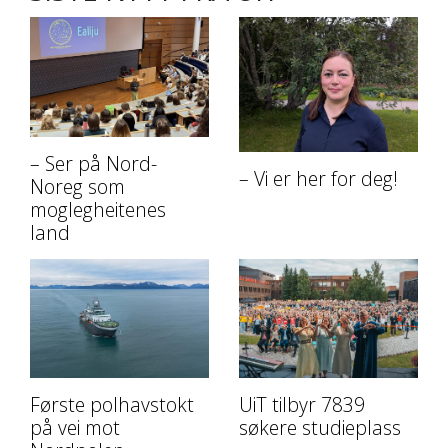
– Ser på Nord-
– Vi er her for deg!
Noreg som
moglegheitenes
land
Første polhavstokt
UiT tilbyr 7839
på vei mot
søkere studieplass