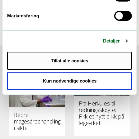
Eidum, Espen Viklem
espen.eidum@uit.no
Markedsføring
Seniorrådgiver kommunikasjon
Detaljer
VI ANBEFALER
Tillat alle cookies
Kun nødvendige cookies
Fra Herkules til
redningsskøyte:
Bedre
Fikk et nytt blikk på
magesårbehandling
legeyrket
i sikte