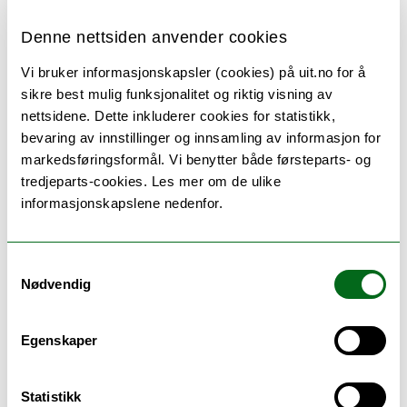
hensiktsmessig med egne tiltak rettet mot
Denne nettsiden anvender cookies
innvandrergrupper.
Vi bruker informasjonskapsler (cookies) på uit.no for å
Forsker Monika Dybdahl Jakobsen og
sikre best mulig funksjonalitet og riktig visning av
førsteamanuensis Johanna Laue er UiTs
nettsidene. Dette inkluderer cookies for statistikk,
representanter i det nye utvalget, som
bevaring av innstillinger og innsamling av informasjon for
består av 14 medlemmer fra universitets-
markedsføringsformål. Vi benytter både førsteparts- og
og forskningssektoren,
tredjeparts-cookies. Les mer om de ulike
spesialisthelsetjenesten, sivilsamfunnet og
informasjonskapslene nedenfor.
interesseorganisasjoner.
Les mer om kommisjonen
her
Samtykkevalg
Nødvendig
Egenskaper
Kortnytt fra Det helsevitenskapelige fakultet
Statistikk