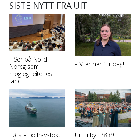
SISTE NYTT FRA UIT
– Ser på Nord-
– Vi er her for deg!
Noreg som
moglegheitenes
land
Første polhavstokt
UiT tilbyr 7839