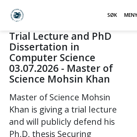
Søk
UiT Norges arktiske universitet
Trial Lecture and PhD
Gå til hovedinnhold
Dissertation in
Computer Science
03.07.2026 - Master of
Science Mohsin Khan
Master of Science Mohsin
Khan is giving a trial lecture
and will publicly defend his
Ph.D. thesis Securing