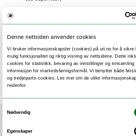
Denne nettsiden anvender cookies
Kortnytt fra Institutt for informatikk
Vi bruker informasjonskapsler (cookies) på uit.no for å sikre
mulig funksjonalitet og riktig visning av nettsidene. Dette ink
cookies for statistikk, bevaring av innstillinger og innsamling
Rishaug, Tina
informasjon for markedsføringsformål. Vi benytter både først
tina.rishaug@uit.no
og tredjeparts-cookies. Les mer om de ulike informasjonska
Rådgiver/forsker
nedenfor.
Samtykkevalg
Nødvendig
VI ANBEFALER
Egenskaper