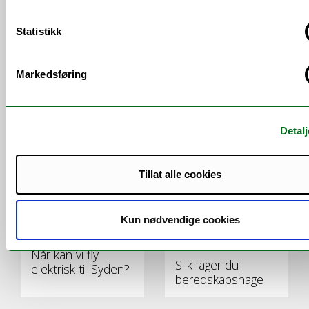
Statistikk
Markedsføring
Skal diskutere
– Langt fremme på
Norge og Japans
verdensbasis
fremtidige KI-
samarbeid
Detalj
Tillat alle cookies
Kun nødvendige cookies
Når kan vi fly
Slik lager du
elektrisk til Syden?
beredskapshage