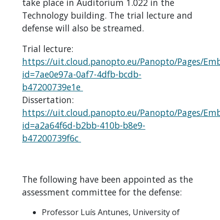
take place in Auditorium 1.022 in the
Technology building. The trial lecture and
defense will also be streamed.
Trial lecture:
https://uit.cloud.panopto.eu/Panopto/Pages/Em
id=7ae0e97a-0af7-4dfb-bcdb-
b47200739e1e
Dissertation:
https://uit.cloud.panopto.eu/Panopto/Pages/Em
id=a2a64f6d-b2bb-410b-b8e9-
b47200739f6c
The following have been appointed as the
assessment committee for the defense:
Professor Luís Antunes, University of