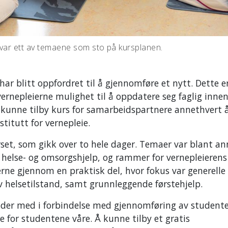
 var ett av temaene som sto på kursplanen.
 har blitt oppfordret til å gjennomføre et nytt. Dette er
 vernepleierne mulighet til å oppdatere seg faglig innen
å kunne tilby kurs for samarbeidspartnere annethvert å
stitutt for vernepleie.
set, som gikk over to hele dager. Temaer var blant an
n helse- og omsorgshjelp, og rammer for vernepleierens
erne gjennom en praktisk del, hvor fokus var generelle
av helsetilstand, samt grunnleggende førstehjelp.
ider med i forbindelse med gjennomføring av student
re for studentene våre. Å kunne tilby et gratis