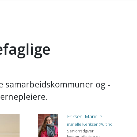
efaglige
sine samarbeidskommuner og -
vernepleiere.
Eriksen, Marielle
marielle.k.eriksen@uit.no
Seniorrådgiver
kommunikasjon og