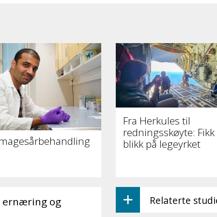
Fra Herkules til
redningsskøyte: Fikk 
 magesårbehandling
blikk på legeyrket
Relaterte stud
n ernæring og