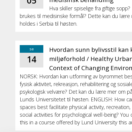
05
Hva skiller spiselige fra giftige sopp
brukes til medisinske formål? Dette kan du lær
holdes i Serbia til høsten.
Hvordan sunn bylivsstil kan k
se
14
miljøforhold / Healthy Urban
Context of Changing Enviro
NORSK: Hvordan kan utforming av byrommet best m
fysisk aktivitet, rekreasjon, rehabilitering og sosi
psykologisk velvære? Det kan du lære mer om på
Lunds Universitetet til høsten. ENGLISH: How ca
spaces best facilitate physical activity, recreation
social activities for psychological well-being? Yo
this in a course offered by Lund University this 