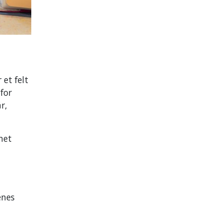
 et felt
for
r,
net
enes