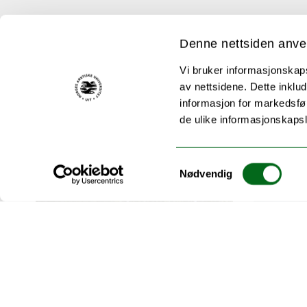
Se alle våre arrangementer
Denne nettsiden anve
Vi bruker informasjonskapsl
av nettsidene. Dette inklud
informasjon for markedsfør
de ulike informasjonskaps
SISTE NYTT FRA UIT
Samtykkevalg
Nødvendig