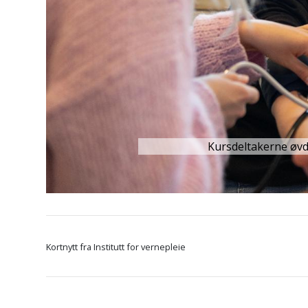
Kursdeltakerne øvd
Forrige
Neste
Kortnytt fra Institutt for vernepleie