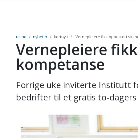
Gå til hovedinnhold
uit.no
nyheter
kortnytt
Vernepleiere fikk oppdatert sin 
Vernepleiere fikk
kompetanse
Forrige uke inviterte Institut
bedrifter til et gratis to-dager