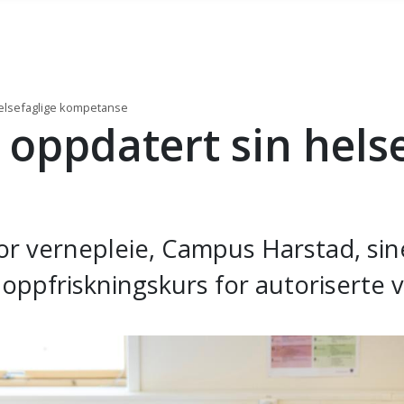
helsefaglige kompetanse
 oppdatert sin hels
t for vernepleie, Campus Harstad, 
s oppfriskningskurs for autoriserte 