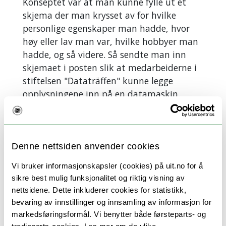
Konseptet var at man kunne fylle ut et
skjema der man krysset av for hvilke
personlige egenskaper man hadde, hvor
høy eller lav man var, hvilke hobbyer man
hadde, og så videre. Så sendte man inn
skjemaet i posten slik at medarbeiderne i
stiftelsen "Dataträffen" kunne legge
opplysningene inn på en datamaskin.
Lyst på et innblikk i hvordan "80-tallets
Tinder" fungerte i praksis?
Ta en titt på denne reportasjen fra
Denne nettsiden anvender cookies
1988
!
Vi bruker informasjonskapsler (cookies) på uit.no for å
Ei uke eller så seinere kunne du forvente
sikre best mulig funksjonalitet og riktig visning av
deg å få en liten bunke datingforslag i
nettsidene. Dette inkluderer cookies for statistikk,
posten fra "Dataträffen". Et representativt
bevaring av innstillinger og innsamling av informasjon for
utvalg av mennesker som kunne være en
markedsføringsformål. Vi benytter både førsteparts- og