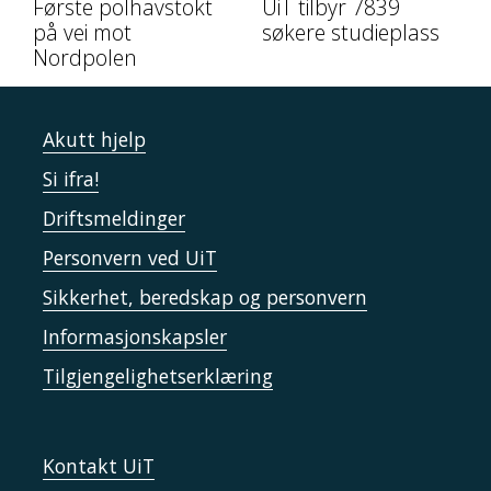
Første polhavstokt
UiT tilbyr 7839
på vei mot
søkere studieplass
Nordpolen
Akutt hjelp
Si ifra!
Driftsmeldinger
Personvern ved UiT
Sikkerhet, beredskap og personvern
Informasjonskapsler
Tilgjengelighetserklæring
Kontakt UiT