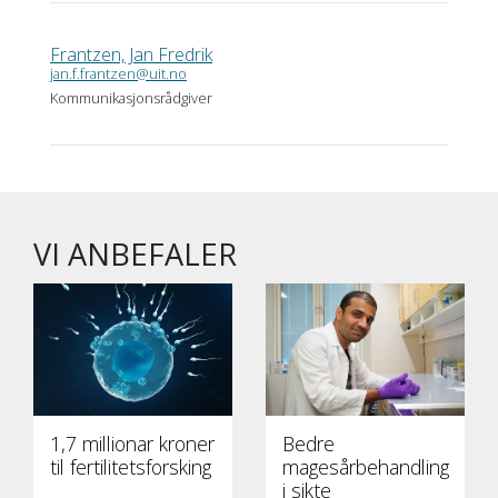
Frantzen, Jan Fredrik
jan.f.frantzen@uit.no
Kommunikasjonsrådgiver
VI ANBEFALER
1,7 millionar kroner
Bedre
til fertilitetsforsking
magesårbehandling
i sikte