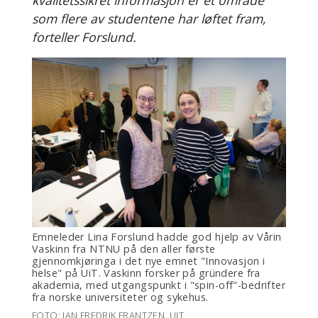
kvalitetssikret informasjon er et område
som flere av studentene har løftet fram,
forteller Forslund.
Emneleder Lina Forslund hadde god hjelp av Vårin
Vaskinn fra NTNU på den aller første
gjennomkjøringa i det nye emnet "Innovasjon i
helse" på UiT. Vaskinn forsker på gründere fra
akademia, med utgangspunkt i "spin-off"-bedrifter
fra norske universiteter og sykehus.
FOTO: JAN FREDRIK FRANTZEN, UIT