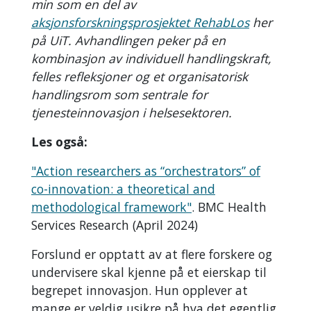
min som en del av
aksjonsforskningsprosjektet RehabLos
her
på UiT. Avhandlingen peker på en
kombinasjon av individuell handlingskraft,
felles refleksjoner og et organisatorisk
handlingsrom som sentrale for
tjenesteinnovasjon i helsesektoren.
Les også:
"Action researchers as “orchestrators” of
co-innovation: a theoretical and
methodological framework"
. BMC Health
Services Research (April 2024)
Forslund er opptatt av at flere forskere og
undervisere skal kjenne på et eierskap til
begrepet innovasjon. Hun opplever at
mange er veldig usikre på hva det egentlig