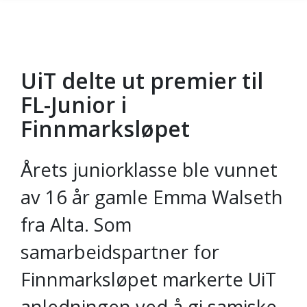
UiT delte ut premier til
Gå til hovedinnhold
FL-Junior i
Finnmarksløpet
Årets juniorklasse ble vunnet
av 16 år gamle Emma Walseth
fra Alta. Som
samarbeidspartner for
Finnmarksløpet markerte UiT
anledningen ved å gi samiske