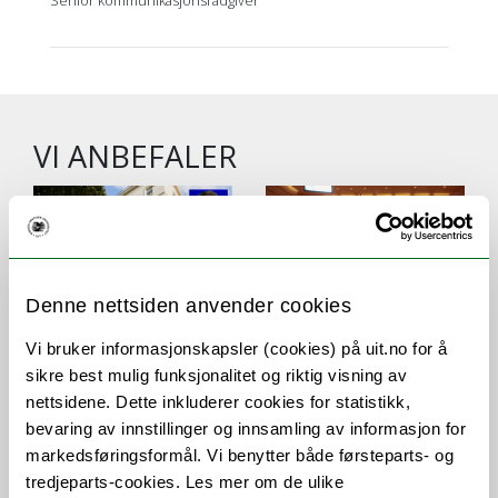
Senior kommunikasjonsrådgiver
VI ANBEFALER
Denne nettsiden anvender cookies
Prestisjetung
Vi bruker informasjonskapsler (cookies) på uit.no for å
UiT ønsker fortsatt
utnevnelse til UiT-
sikre best mulig funksjonalitet og riktig visning av
finansiering av
professor
nettsidene. Dette inkluderer cookies for statistikk,
EUGLOH
bevaring av innstillinger og innsamling av informasjon for
velkommen
markedsføringsformål. Vi benytter både førsteparts- og
tredjeparts-cookies. Les mer om de ulike