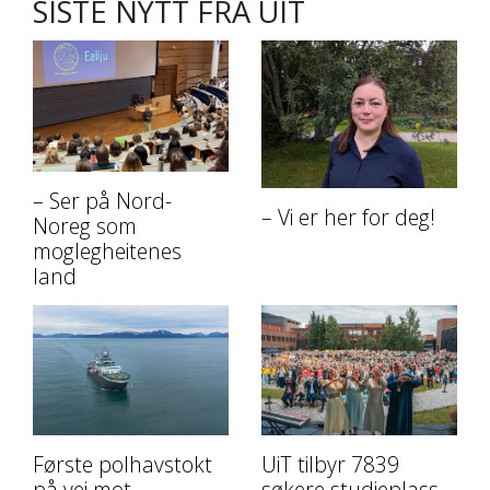
SISTE NYTT FRA UIT
– Ser på Nord-
– Vi er her for deg!
Noreg som
moglegheitenes
land
Første polhavstokt
UiT tilbyr 7839
på vei mot
søkere studieplass