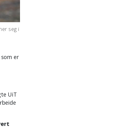
ner seg i
, som er
gte UiT
rbeide
vert