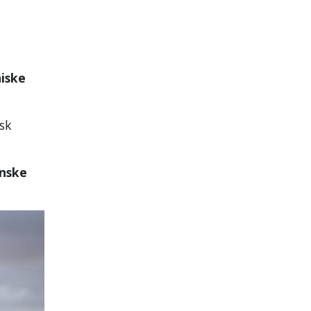
niske
isk
ønske