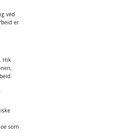
ng ved
rbeid er
. Hik
onen,
beid.
,
iske
 noe som