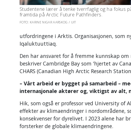
Studentene lærer å tenke tverrfaglig og ha fokus p
framtida på Arctic Future Pathfinders.
FOTO: KARINE NIGAR AARSKOG / UIT
utfordringene i Arktis. Organisasjonen, som ny
Iqaluktuuttiaq
.
Den har ansvaret for å fremme kunnskap om n
beskriver Cambridge Bay som 'hjertet av Canad
CHARS (Canadian High Arctic Research Station
– Vårt arbeid er bygget på samarbeid – me
internasjonale aktører og, viktigst av alt,
Hik, som også er professor ved University of 
effekter av klimaendringer i nordområdene, so
konsekvenser for dyrelivet. I 2023 alene har
forsterker de globale klimaendringene.