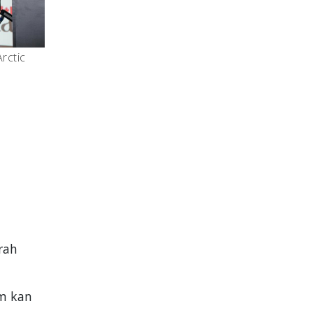
rctic
rah
om kan