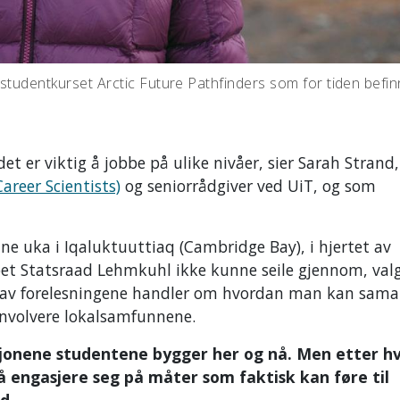
studentkurset Arctic Future Pathfinders som for tiden befin
et er viktig å jobbe på ulike nivåer, sier Sarah Strand
areer Scientists)
og seniorrådgiver ved UiT, og som
nne uka i
Iqaluktuuttiaq (
Cambridge Bay), i hjertet av
pet Statsraad Lehmkuhl ikke kunne seile gjennom, val
En av forelesningene handler om hvordan man kan sama
involvere lokalsamfunnene.
asjonene studentene bygger her og nå. Men etter h
så engasjere seg på måter som faktisk kan føre til