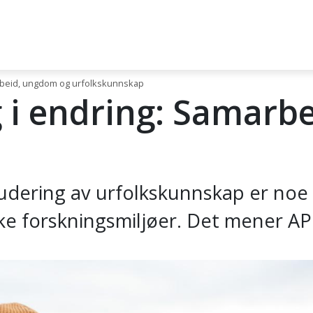
arbeid, ungdom og urfolkskunnskap
g i endring: Samarb
udering av urfolkskunnskap er noe 
ske forskningsmiljøer. Det mener AP