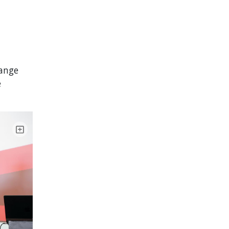
mange
e