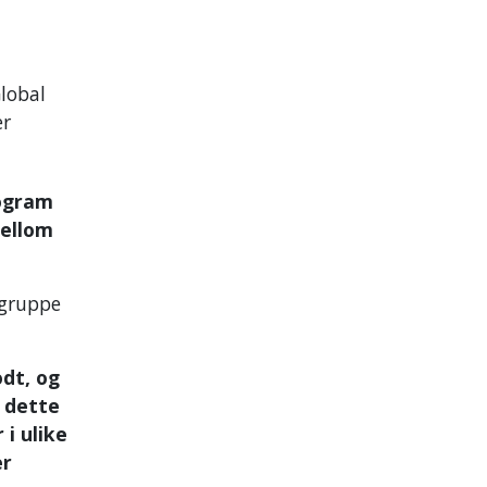
lobal
er
rogram
mellom
sgruppe
odt, og
e dette
i ulike
er