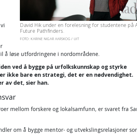
vi
David Hik under en forelesning for studentene på A
Future Pathfinders.
FOTO: KARINE NIGAR AARSKOG / UIT
r
il å løse utfordringene i nordområdene.
tiden ved å bygge på urfolkskunnskap og styrke
er ikke bare en strategi, det er en nødvendighet.
r av det, sier han.
nsvar
oer mellom forskere og lokalsamfunn, er svaret fra Sa
handler om å bygge mentor- og utvekslingsrelasjoner s