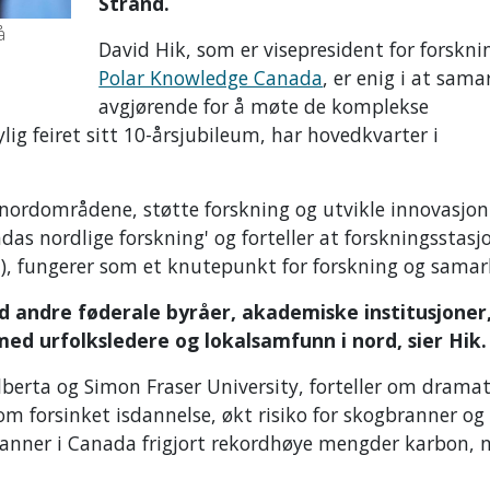
Strand.
å
David Hik, som er visepresident for forskni
Polar Knowledge Canada
, er enig i at sama
avgjørende for å møte de komplekse
lig feiret sitt 10-årsjubileum, har hovedkvarter i
ordområdene, støtte forskning og utvikle innovasjon
as nordlige forskning' og forteller at forskningsstasj
), fungerer som et knutepunkt for forskning og samar
d andre føderale byråer, akademiske institusjoner
 med urfolksledere og lokalsamfunn i nord, sier Hik.
Alberta og Simon Fraser University, forteller om dramat
m forsinket isdannelse, økt risiko for skogbranner og
 branner i Canada frigjort rekordhøye mengder karbon,