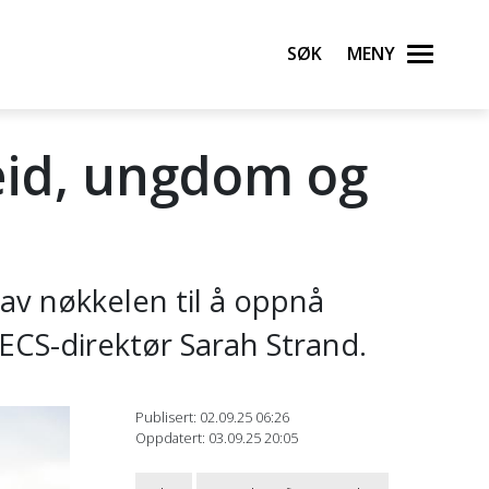
Søk
Meny
eid, ungdom og
av nøkkelen til å oppnå
ECS-direktør Sarah Strand.
Publisert: 02.09.25 06:26
Oppdatert: 03.09.25 20:05