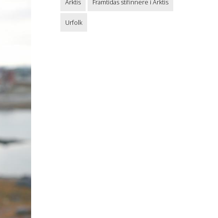
Arktis
Framtidas stifinnere i Arktis
Urfolk