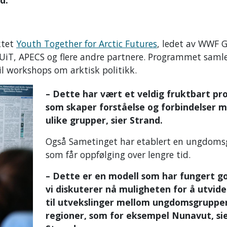
d.
ktet
Youth Together for Arctic Futures
, ledet av WWF G
UiT, APECS og flere andre partnere. Programmet saml
il workshops om arktisk politikk.
– Dette har vært et veldig fruktbart p
som skaper forståelse og forbindelser 
ulike grupper, sier Strand.
Også Sametinget har etablert en ungdom
som får oppfølging over lengre tid.
– Dette er en modell som har fungert g
vi diskuterer nå muligheten for å utvid
til utvekslinger mellom ungdomsgrupper 
regioner, som for eksempel Nunavut, si