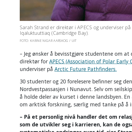
Sarah Strand er direktør i APECS og underviser på 
Iqaluktuuttiaq (Cambridge Bay).
FOTO: KARINE NIGAR AARSKOG / UIT
– Jeg ønsker å bevisstgjøre studentene om at d
direktør for
APECS (Association of Polar Early C
underviser på
Arctic Future Pathfinders.
30 studenter og 20 forelesere befinner seg de
Nordvestpassasjen i Nunavut. Selv om seilski
å holde deler av kurset i denne landsbyen. 
om arktisk forskning, særlig med tanke på å 
– På et personlig nivå handler det om rel
som de utvikler seg i karrieren, kan de og