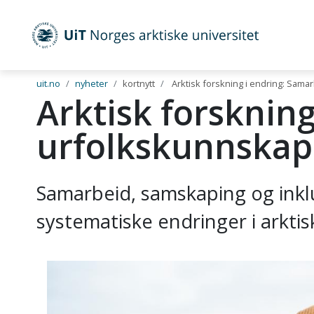
UiT Norges arktiske universitet
Gå til hovedinnhold
uit.no
nyheter
kortnytt
Arktisk forskning i endring: Sam
Arktisk forsknin
urfolkskunnskap
Samarbeid, samskaping og inkl
systematiske endringer i arkti