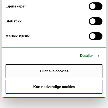
fasiliteter ut over kjernefasilitetene. Se våre
Egenskaper
forskningsgrupper her:
Forskningsgrupper ved
Helsefak
Statistikk
Markedsføring
Instruks for
dyreteknisk
beredskapsvakt
Detaljer
Tillat alle cookies
Arbeidsrutine for
helgevakt
Kun nødvendige cookies