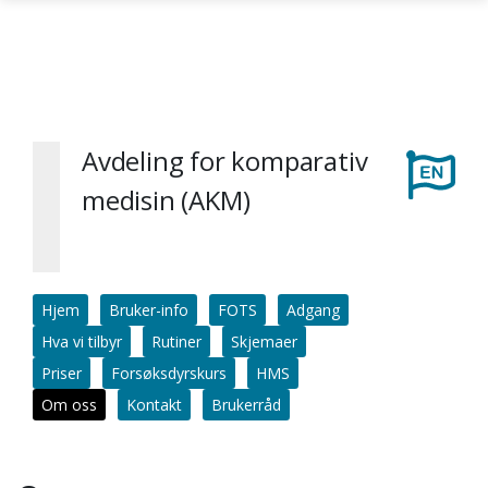
Gå til hovedinnhold
Avdeling for komparativ
medisin (AKM)
Hjem
Bruker-info
FOTS
Adgang
Hva vi tilbyr
Rutiner
Skjemaer
Priser
Forsøksdyrskurs
HMS
Om oss
Kontakt
Brukerråd