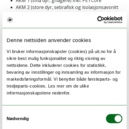
AKM 1 (små dyr, gnagere) inkl. PETCore
AKM 2 (store dyr, sebrafisk og isolasjonsavsnitt
for gnagere)
AKM 3 (avlsavdeling og spesifikk opportunist og
patogenfri avdeling)
I dag driftes AKM 1 aktivt som en spesifikk patogen
Denne nettsiden anvender cookies
opportunist fri enhet (SPOF) for smågnagere.
Vi bruker informasjonskapsler (cookies) på uit.no for å
AKM 2 er pr. 1/1-2023 ikke ferdigstilt, men består av 3
sikre best mulig funksjonalitet og riktig visning av
hovedbarriere:
nettsidene. Dette inkluderer cookies for statistikk,
bevaring av innstillinger og innsamling av informasjon for
Storedyrsavdeling (gris, kanin, småfe)
markedsføringsformål. Vi benytter både førsteparts- og
Akvarieavdeling (sebrafisk)
tredjeparts-cookies. Les mer om de ulike
Isolasjonsavdeling (for smitteforsøk opp til BSL2
informasjonskapslene nedenfor.
med smågnagere og kanin).
AKM 3 er unner bygningsplanlegging og enda ikke
Samtykkevalg
oppført. Bygning forventes ferdigstilt pr. Jan 2025.
Nødvendig
Våre forskningsgrupper disponerer utstyr og