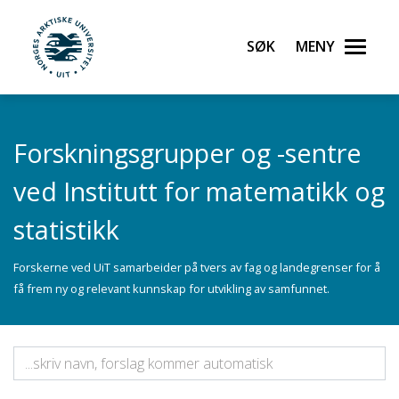
Gå til hovedinnhold
Søk
Meny
UiT Norges arktiske universitet
Forskningsgrupper og -sentre
ved Institutt for matematikk og
statistikk
Forskerne ved UiT samarbeider på tvers av fag og landegrenser for å
få frem ny og relevant kunnskap for utvikling av samfunnet.