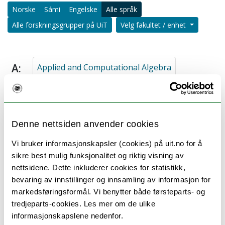
Norske
Sámi
Engelske
Alle språk
Alle forskningsgrupper på UiT
Velg fakultet / enhet
A:
Applied and Computational Algebra
C:
Complex Systems Modeling (CoSMo)
Denne nettsiden anvender cookies
Vi bruker informasjonskapsler (cookies) på uit.no for å
G:
Geometri og matematisk fysikk
sikre best mulig funksjonalitet og riktig visning av
nettsidene. Dette inkluderer cookies for statistikk,
Geometry and Mathematical Physics
bevaring av innstillinger og innsamling av informasjon for
markedsføringsformål. Vi benytter både førsteparts- og
tredjeparts-cookies. Les mer om de ulike
Geometry and Mathematical Physics (engelsk)
informasjonskapslene nedenfor.