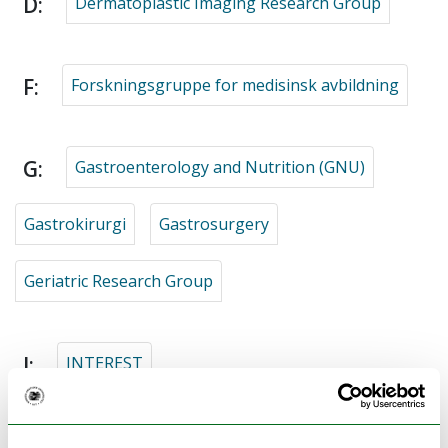
D:
Dermatoplastic Imaging Research Group
F:
Forskningsgruppe for medisinsk avbildning
G:
Gastroenterology and Nutrition (GNU)
Gastrokirurgi
Gastrosurgery
Geriatric Research Group
I:
INTEREST
K:
Kardiovaskulær forskningsgruppe IKM