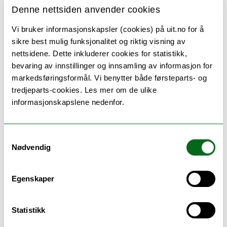
Denne nettsiden anvender cookies
Kvinnehelse og perinatologi
Vi bruker informasjonskapsler (cookies) på uit.no for å
sikre best mulig funksjonalitet og riktig visning av
nettsidene. Dette inkluderer cookies for statistikk,
bevaring av innstillinger og innsamling av informasjon for
M:
Medical Imaging Research Group
markedsføringsformål. Vi benytter både førsteparts- og
tredjeparts-cookies. Les mer om de ulike
Metabolic and Renal Research Group
informasjonskapslene nedenfor.
Molecular Imaging, Irradiation and Inflammation
Samtykkevalg
Research Group-IKM (MIIIRG-IKM)
Nødvendig
Egenskaper
N:
Nuclear Medicine and Radiation Biology
Nuclear Medicine and Radiation Biology (NMRB)
Statistikk