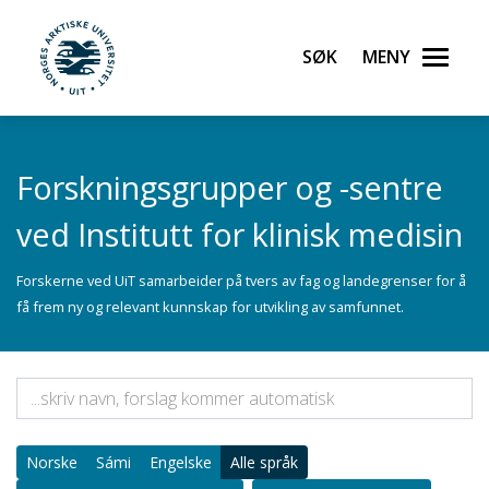
Gå til hovedinnhold
Søk
Meny
UiT Norges arktiske universitet
Forskningsgrupper og -sentre
ved Institutt for klinisk medisin
Forskerne ved UiT samarbeider på tvers av fag og landegrenser for å
få frem ny og relevant kunnskap for utvikling av samfunnet.
Norske
Sámi
Engelske
Alle språk