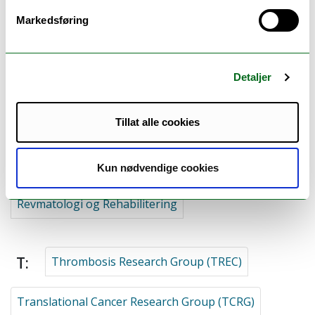
Nukleærmedisin og Strålebiologi
Markedsføring
P:
Psychiatry Research Group
Detaljer
Tillat alle cookies
R:
Research Group for Child and Adolescents Health
Kun nødvendige cookies
Revmatologi og Rehabilitering
T:
Thrombosis Research Group (TREC)
Translational Cancer Research Group (TCRG)