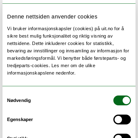
D:
Denne nettsiden anvender cookies
DIALPAST – Dialogues with the Past – Nordic
Vi bruker informasjonskapsler (cookies) på uit.no for å
Graduate School in Archaeology
sikre best mulig funksjonalitet og riktig visning av
nettsidene. Dette inkluderer cookies for statistikk,
bevaring av innstillinger og innsamling av informasjon for
N:
markedsføringsformål. Vi benytter både førsteparts- og
tredjeparts-cookies. Les mer om de ulike
Nasjonal forskerskole i tverrvitenskapelig
informasjonskapslene nedenfor.
kjønnsforskning
Samtykkevalg
NorTED – Nordic Research School in Teacher
Nødvendig
Education Relevant Research
Egenskaper
NORWEL – Norges forskerskole i sosialt arbeid og
barnevern