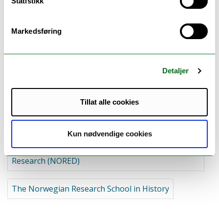
Statistikk
R:
Markedsføring
RVS – The Research School Religion-Values-Society
Detaljer
T:
Tillat alle cookies
TBLR – Den nasjonale forskerskolen tekst, bilde,
lyd, rom
Kun nødvendige cookies
The Nordic Graduate School of Educational
Research (NORED)
The Norwegian Research School in History