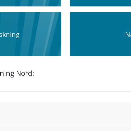
rskning
N
ning Nord: