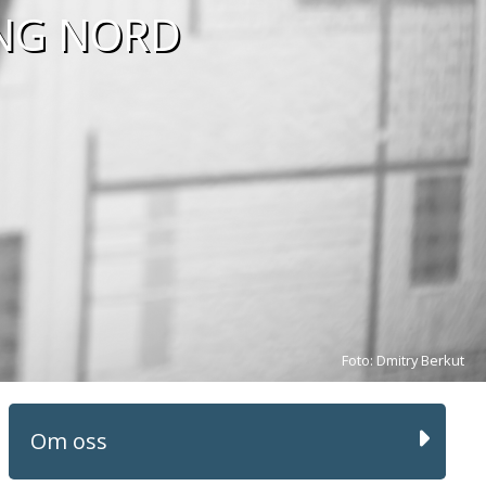
NG NORD
Foto: Dmitry Berkut
Om oss