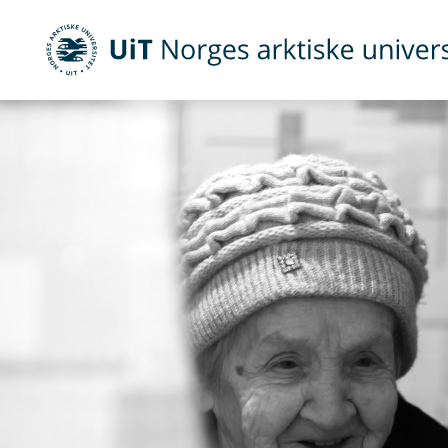
Gå til hovedinnhold
UiT Norges arktiske universitet