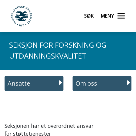
Gå til hovedinnhold
Søk
Meny
UiT Norges arktiske universitet
SEKSJON FOR FORSKNING OG
UTDANNINGSKVALITET
Ansatte
Om oss
Seksjonen har et overordnet ansvar
for støttetjenester