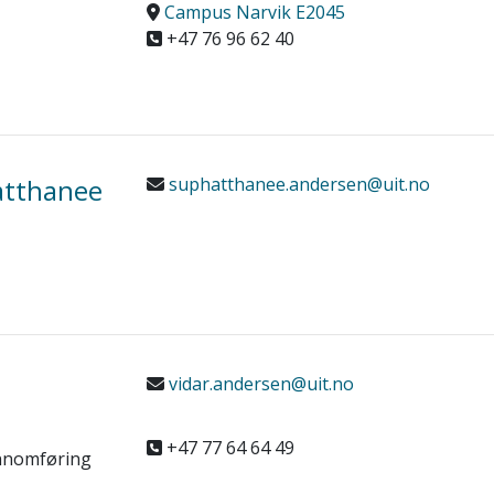
Campus Narvik E2045
+47 76 96 62 40
atthanee
suphatthanee.andersen@uit.no
vidar.andersen@uit.no
+47 77 64 64 49
ennomføring