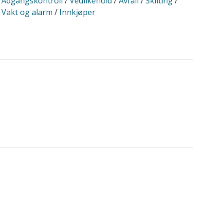
Adgangskontroll
/
Vedlikehold
/
Avfall
/
Skilting
/
Vakt og alarm
/
Innkjøper