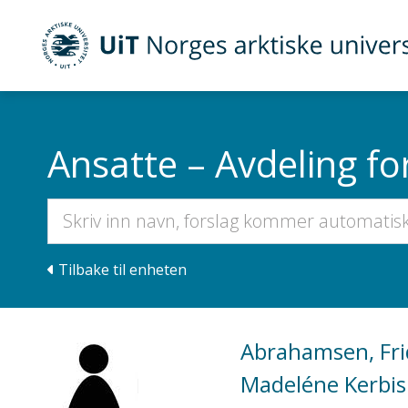
Gå til hovedinnhold
UiT Norges arktiske universitet
Ansatte – Avdeling f
Tilbake til enheten
Abrahamsen, Fri
Madeléne Kerbis