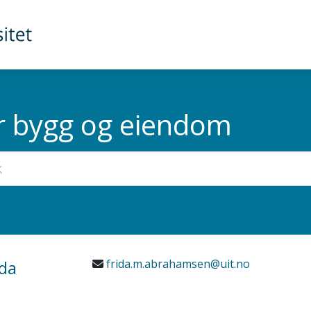
or bygg og eiendom
da
frida.m.abrahamsen@uit.no