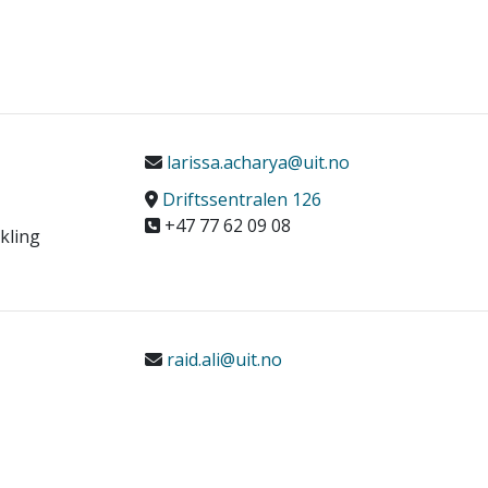
larissa.acharya@uit.no
Driftssentralen 126
+47 77 62 09 08
kling
raid.ali@uit.no