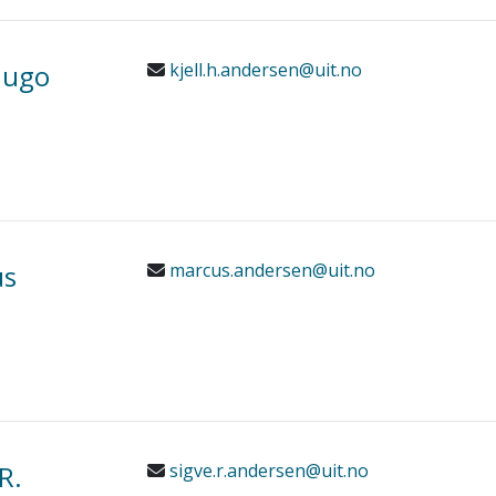
Hugo
kjell.h.andersen@uit.no
us
marcus.andersen@uit.no
R.
sigve.r.andersen@uit.no