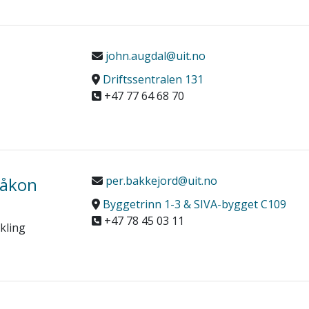
john.augdal@uit.no
Driftssentralen 131
+47 77 64 68 70
Håkon
per.bakkejord@uit.no
Byggetrinn 1-3 & SIVA-bygget C109
+47 78 45 03 11
kling