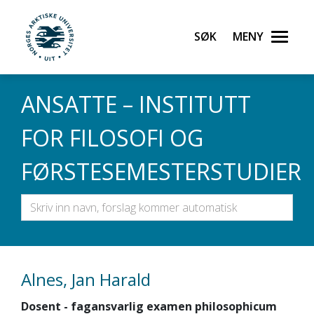
Gå til hovedinnhold
Søk
Meny
UiT Norges arktiske universitet
ANSATTE – INSTITUTT
FOR FILOSOFI OG
FØRSTESEMESTERSTUDIER
Alnes, Jan Harald
Dosent - fagansvarlig examen philosophicum