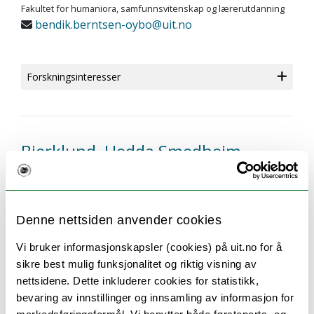
Fakultet for humaniora, samfunnsvitenskap og lærerutdanning
bendik.berntsen-oybo@uit.no
Forskningsinteresser
Bjerklund, Hedda Smedheim
Stipendiat
Institutt for filosofi og førstesemesterstudier
Fakultet for humaniora, samfunnsvitenskap og lærerutdanning
Denne nettsiden anvender cookies
hedda.s.bjerklund@uit.no
Vi bruker informasjonskapsler (cookies) på uit.no for å
Teorifagbygget Hus 1 1592
sikre best mulig funksjonalitet og riktig visning av
Forskningsinteresser
nettsidene. Dette inkluderer cookies for statistikk,
bevaring av innstillinger og innsamling av informasjon for