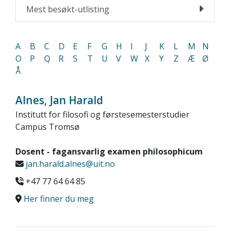
Mest besøkt-utlisting
A
B
C
D
E
F
G
H
I
J
K
L
M
N
O
P
Q
R
S
T
U
V
W
X
Y
Z
Æ
Ø
Å
Alnes, Jan Harald
Institutt for filosofi og førstesemesterstudier
Campus Tromsø
Dosent - fagansvarlig examen philosophicum
jan.harald.alnes@uit.no
+47 77 64 64 85
Her finner du meg