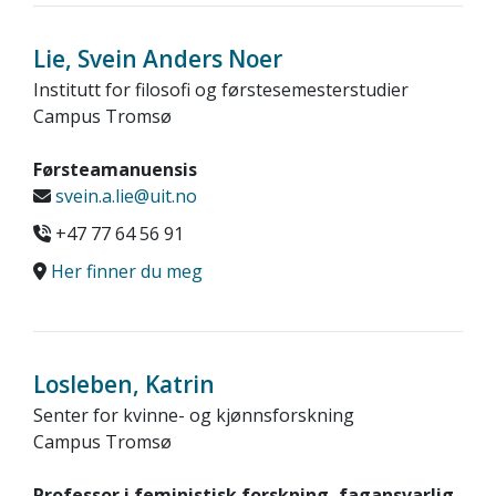
Lie, Svein Anders Noer
Institutt for filosofi og førstesemesterstudier
Campus Tromsø
Førsteamanuensis
svein.a.lie@uit.no
+47 77 64 56 91
Her finner du meg
Losleben, Katrin
Senter for kvinne- og kjønnsforskning
Campus Tromsø
Professor i feministisk forskning, fagansvarlig