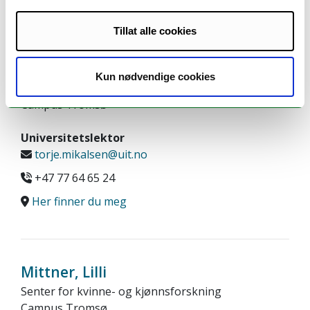
Tillat alle cookies
Mikalsen, Torje
Kun nødvendige cookies
Institutt for filosofi og førstesemesterstudier
Campus Tromsø
Universitetslektor
torje.mikalsen@uit.no
+47 77 64 65 24
Her finner du meg
Mittner, Lilli
Senter for kvinne- og kjønnsforskning
Campus Tromsø