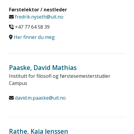
Førstelektor / nestleder
fredrik.nyseth@uit.no
+47 77 64 58 39
Her finner du meg
Paaske, David Mathias
Institutt for filosofi og førstesemesterstudier
Campus
david.m.paaske@uit.no
Rathe, Kaja Jenssen