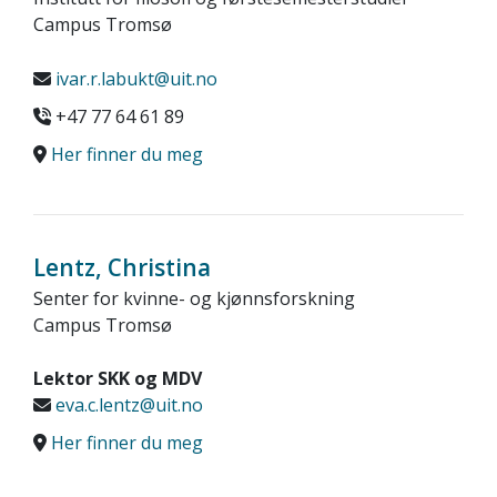
Campus Tromsø
ivar.r.labukt@uit.no
+47 77 64 61 89
Her finner du meg
Lentz, Christina
Senter for kvinne- og kjønnsforskning
Campus Tromsø
Lektor SKK og MDV
eva.c.lentz@uit.no
Her finner du meg