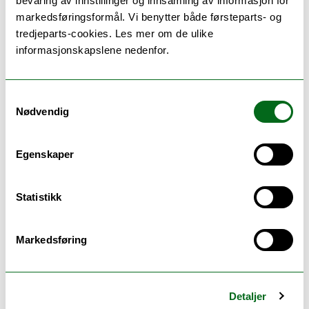
bevaring av innstillinger og innsamling av informasjon for
markedsføringsformål. Vi benytter både førsteparts- og
tredjeparts-cookies. Les mer om de ulike
Lundestad, Erik
informasjonskapslene nedenfor.
Institutt for filosofi og førstesemesterstudier
Campus Tromsø
Samtykkevalg
Nødvendig
erik.lundestad@uit.no
+47 77 64 64 88
Egenskaper
Her finner du meg
Statistikk
Maddox, Rowan
Markedsføring
Senter for kvinne- og kjønnsforskning
Campus
Detaljer
rowan.maddox@uit.no