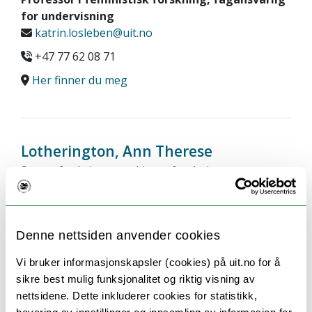
for undervisning
katrin.losleben@uit.no
+47 77 62 08 71
Her finner du meg
Lotherington, Ann Therese
Senter for kvinne- og kjønnsforskning
Campus Tromsø
Professor i sosiologi, faglig leder for SKK
Denne nettsiden anvender cookies
ann.t.lotherington@uit.no
+47 77 64 57 15
Vi bruker informasjonskapsler (cookies) på uit.no for å
sikre best mulig funksjonalitet og riktig visning av
Her finner du meg
nettsidene. Dette inkluderer cookies for statistikk,