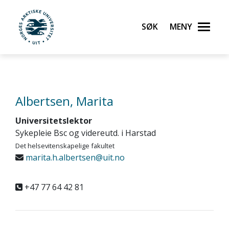
Gå til hovedinnhold
Søk
Meny
UiT Norges arktiske universitet
Albertsen, Marita
Universitetslektor
Sykepleie Bsc og videreutd. i Harstad
Det helsevitenskapelige fakultet
marita.h.albertsen@uit.no
+47 77 64 42 81