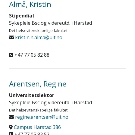
Almå, Kristin
Stipendiat
Sykepleie Bsc og videreutd. i Harstad
Det helsevitenskapelige fakultet
kristin.h.alma@uit.no
+47 77 05 82 88
Arentsen, Regine
Universitetslektor
Sykepleie Bsc og videreutd. i Harstad
Det helsevitenskapelige fakultet
regine.arentsen@uit.no
Campus Harstad 386
+47 77 05 83 52