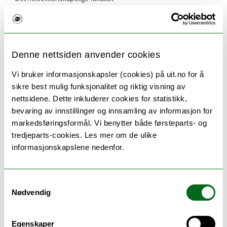
fredrik.bronlund@uit.no
Denne nettsiden anvender cookies
Bygdnes, Liv Oddrunn
Vi bruker informasjonskapsler (cookies) på uit.no for å
sikre best mulig funksjonalitet og riktig visning av
Universitetslektor
nettsidene. Dette inkluderer cookies for statistikk,
Sykepleie Bsc og videreutd. i Harstad
bevaring av innstillinger og innsamling av informasjon for
Det helsevitenskapelige fakultet
markedsføringsformål. Vi benytter både førsteparts- og
liv.bygdnes@uit.no
tredjeparts-cookies. Les mer om de ulike
informasjonskapslene nedenfor.
Samtykkevalg
Nødvendig
Goos, Ingvill
Universitetslektor
Egenskaper