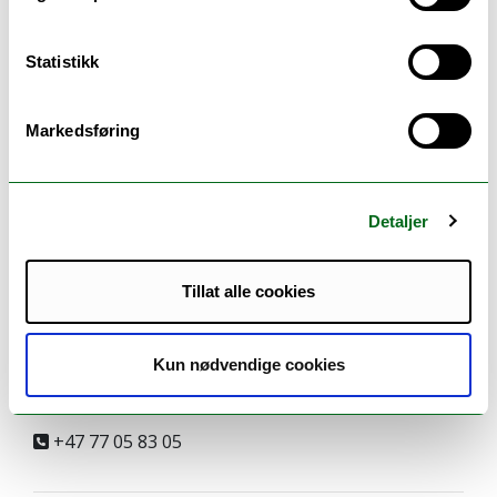
Sykepleie Bsc og videreutd. i Harstad
Det helsevitenskapelige fakultet
ingvill.v.goos@uit.no
Statistikk
Campus Harstad 383
Markedsføring
Halland, Anita Nytræ
Detaljer
Universitetslektor, Bachelor i sykepleie,
Institutt for helse- og omsorgsfag, UiT, campus
Tillat alle cookies
Harstad
Sykepleie Bsc og videreutd. i Harstad
Det helsevitenskapelige fakultet
Kun nødvendige cookies
anita.nytra@uit.no
+47 77 05 83 05