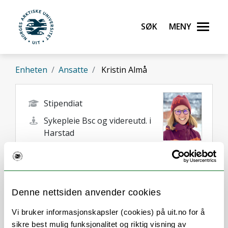
Gå til hovedinnhold
Søk
Meny
UiT Norges arktiske universitet
Enheten
Ansatte
Kristin Almå
Stipendiat
Sykepleie Bsc og videreutd. i
Harstad
kristin.h.alma@uit.no
+47 77 05 82 88
Harstad
Denne nettsiden anvender cookies
Vi bruker informasjonskapsler (cookies) på uit.no for å
sikre best mulig funksjonalitet og riktig visning av