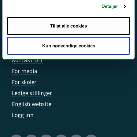
Personvern ved UiT
Detaljer
Sikkerhet, beredskap og personvern
Informasjonskapsler
Tillat alle cookies
Tilgjengelighetserklæring
Kun nødvendige cookies
Kontakt UiT
For media
For skoler
Ledige stillinger
English website
Logg inn