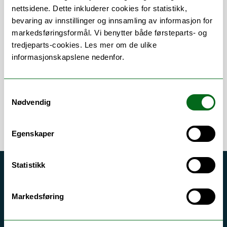
nettsidene. Dette inkluderer cookies for statistikk,
bevaring av innstillinger og innsamling av informasjon for
Om
Forskning og undervisning
markedsføringsformål. Vi benytter både førsteparts- og
tredjeparts-cookies. Les mer om de ulike
Publikasjoner
informasjonskapslene nedenfor.
Samtykkevalg
Nødvendig
Egenskaper
Statistikk
Akutt hjelp
Si ifra!
Markedsføring
Driftsmeldinger