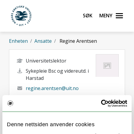
Gå til hovedinnhold
Søk
Meny
UiT Norges arktiske universitet
Enheten
Ansatte
Regine Arentsen
Universitetslektor
Sykepleie Bsc og videreutd. i
Harstad
regine.arentsen@uit.no
+47 77 05 83 52
Harstad
Her finner du meg
Denne nettsiden anvender cookies