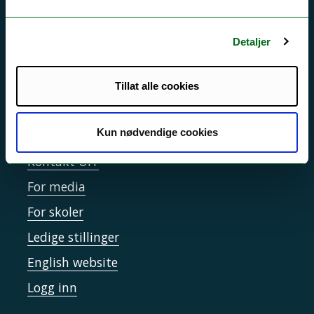
Driftsmeldinger
Personvern ved UiT
Detaljer
Sikkerhet, beredskap og personvern
Informasjonskapsler
Tillat alle cookies
Tilgjengelighetserklæring
Kun nødvendige cookies
Kontakt UiT
For media
For skoler
Ledige stillinger
English website
Logg inn