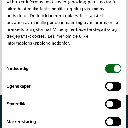
Vi bruker informasjonskapsler (cookies) på uit.no for å
sikre best mulig funksjonalitet og riktig visning av
nettsidene. Dette inkluderer cookies for statistikk,
bevaring av innstillinger og innsamling av informasjon for
Om
Forskning og undervisning
markedsføringsformål. Vi benytter både førsteparts- og
tredjeparts-cookies. Les mer om de ulike
Publikasjoner
Her finner du meg
informasjonskapslene nedenfor.
Samtykkevalg
Nødvendig
Egenskaper
Statistikk
Akutt hjelp
Si ifra!
Markedsføring