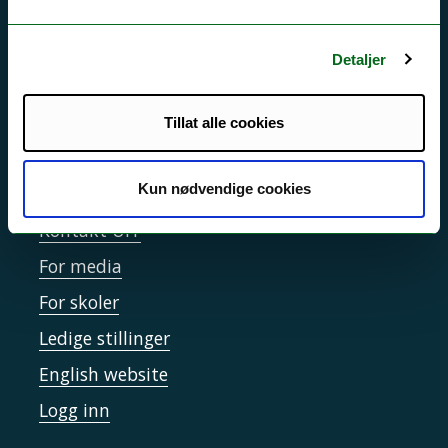
Driftsmeldinger
Personvern ved UiT
Detaljer
Sikkerhet, beredskap og personvern
Informasjonskapsler
Tillat alle cookies
Tilgjengelighetserklæring
Kun nødvendige cookies
Kontakt UiT
For media
For skoler
Ledige stillinger
English website
Logg inn