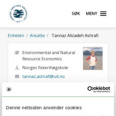
Gå til hovedinnhold
Søk
Meny
UiT Norges arktiske universitet
Enheten
Ansatte
Tannaz Alizadeh Ashrafi
Environmental and Natural
Resource Economics
Norges fiskerihøgskole
tannaz.ashrafi@uit.no
+47 77 62 08 24
Tromsø
Her finner du meg
Denne nettsiden anvender cookies