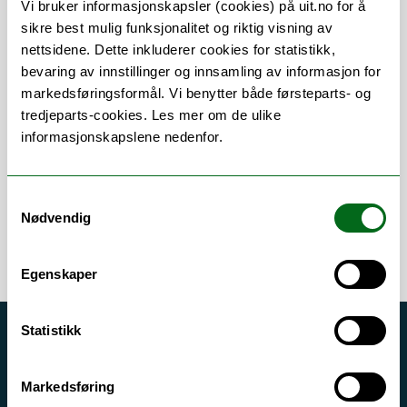
Vi bruker informasjonskapsler (cookies) på uit.no for å
sikre best mulig funksjonalitet og riktig visning av
nettsidene. Dette inkluderer cookies for statistikk,
bevaring av innstillinger og innsamling av informasjon for
Om
Forskning og undervisning
markedsføringsformål. Vi benytter både førsteparts- og
tredjeparts-cookies. Les mer om de ulike
Publikasjoner
Her finner du meg
informasjonskapslene nedenfor.
Samtykkevalg
Nødvendig
Egenskaper
Statistikk
Akutt hjelp
Si ifra!
Markedsføring