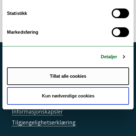
arbeidsområder
Statistikk
Markedsføring
Akutt hjelp
Detaljer
Si ifra!
Tillat alle cookies
Driftsmeldinger
Personvern ved UiT
Kun nødvendige cookies
Sikkerhet, beredskap og personvern
Informasjonskapsler
Tilgjengelighetserklæring