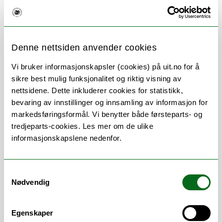
Her finner du meg
Denne nettsiden anvender cookies
Vi bruker informasjonskapsler (cookies) på uit.no for å
Om
Forskning og undervisning
sikre best mulig funksjonalitet og riktig visning av
nettsidene. Dette inkluderer cookies for statistikk,
Publikasjoner
Her finner du meg
bevaring av innstillinger og innsamling av informasjon for
markedsføringsformål. Vi benytter både førsteparts- og
tredjeparts-cookies. Les mer om de ulike
informasjonskapslene nedenfor.
Stillingsbeskrivelse
Samtykkevalg
Ledelse av seksjonen med personal-
Nødvendig
og budsjettansvar
Ansvarlig for planlegging og
gjennomføring av seksjonens
Egenskaper