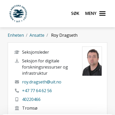
Gå til hovedinnhold
Søk
Meny
UiT Norges arktiske universitet
Enheten
Ansatte
Roy Dragseth
Seksjonsleder
Seksjon for digitale
forskningsressurser og
infrastruktur
roy.dragseth@uit.no
+47 77 64 62 56
40220466
Tromsø