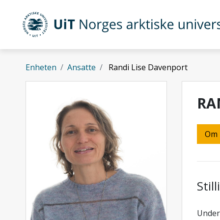
Gå til hovedinnhold
UiT Norges arktiske universitet
Enheten
Ansatte
Randi Lise Davenport
RA
Om
Stil
Underv