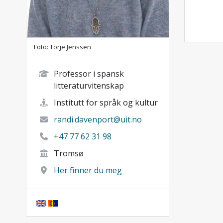
Foto: Torje Jenssen
Professor i spansk
litteraturvitenskap
Institutt for språk og kultur
randi.davenport@uit.no
+47 77 62 31 98
Tromsø
Her finner du meg