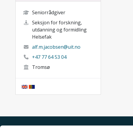
Seniorrådgiver
Seksjon for forskning,
utdanning og formidling
Helsefak
alf.m.jacobsen@uit.no
+47 77 64 53 04
Tromsø
Akutt hjelp