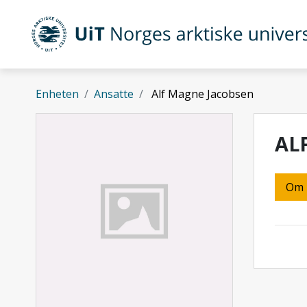
Gå til hovedinnhold
UiT Norges arktiske universitet
Enheten
Ansatte
Alf Magne Jacobsen
AL
Om