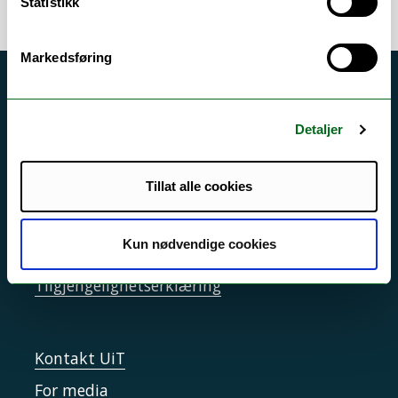
Statistikk
Markedsføring
Akutt hjelp
Si ifra!
Detaljer
Driftsmeldinger
Tillat alle cookies
Personvern ved UiT
Sikkerhet, beredskap og personvern
Kun nødvendige cookies
Informasjonskapsler
Tilgjengelighetserklæring
Kontakt UiT
For media