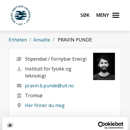
Gå til hovedinnhold
Søk
Meny
UiT Norges arktiske universitet
Enheten
Ansatte
PRAVIN PUNDE
Stipendiat / Fornybar Energi
Institutt for fysikk og
teknologi
pravin.b.punde@uit.no
Tromsø
Her finner du meg