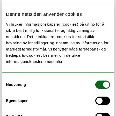
Denne nettsiden anvender cookies
Om
Forskning og undervisning
Vi bruker informasjonskapsler (cookies) på uit.no for å
Publikasjoner
sikre best mulig funksjonalitet og riktig visning av
nettsidene. Dette inkluderer cookies for statistikk,
Andre publikasjoner
bevaring av innstillinger og innsamling av informasjon for
markedsføringsformål. Vi benytter både førsteparts- og
Her finner du meg
tredjeparts-cookies. Les mer om de ulike
informasjonskapslene nedenfor.
Vitenskapelige
Samtykkevalg
arbeidsområder
Nødvendig
Fysikk
/
Meteorologi
Egenskaper