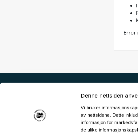
P
Error
Akutt hjelp
Denne nettsiden anve
Si ifra!
Vi bruker informasjonskapsl
Driftsmeldinger
av nettsidene. Dette inklud
Personvern ved UiT
informasjon for markedsfør
de ulike informasjonskaps
Sikkerhet, beredskap og personvern