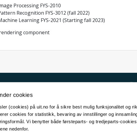
Image Processing FYS-2010
attern Recognition FYS-3012 (fall 2022)
Machine Learning FYS-2021 (Starting fall 2023)
 rendering component
Kontakt UiT
nder cookies
For media
er (cookies) på uit.no for å sikre best mulig funksjonalitet og rik
For skoler
erer cookies for statistikk, bevaring av innstillinger og innsamlin
Ledige stillinger
ingsformål. Vi benytter både førsteparts- og tredjeparts-cookie
lene nedenfor.
English website