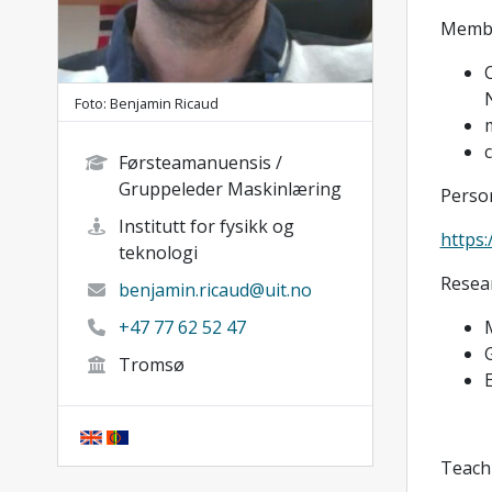
Membe
Foto: Benjamin Ricaud
Førsteamanuensis /
Gruppeleder Maskinlæring
Person
Institutt for fysikk og
https:
teknologi
Resear
benjamin.ricaud@uit.no
+47 77 62 52 47
Tromsø
Teach