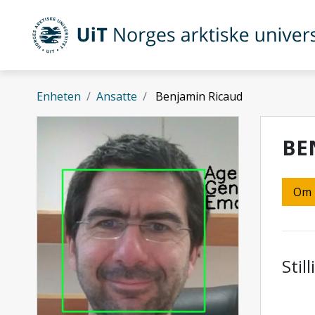
Gå til hovedinnhold
UiT Norges arktiske universitet
Enheten
Ansatte
Benjamin Ricaud
BE
Om
Stil