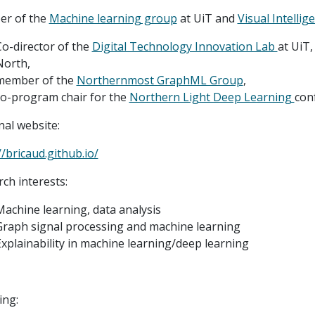
r of the
Machine learning group
at UiT and
Visual Intellig
Co-director of the
Digital Technology Innovation Lab
at UiT,
North,
member of the
Northernmost GraphML Group
,
co-program chair for the
Northern Light Deep Learning
con
al website:
//bricaud.github.io/
ch interests:
Machine learning, data analysis
Graph signal processing and machine learning
Explainability in machine learning/deep learning
ing: