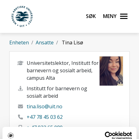
Gå til hovedinnhold
Søk
Meny
UiT Norges arktiske universitet
Enheten
Ansatte
Tina Lisø
Universitetslektor, Institutt for
barnevern og sosialt arbeid,
campus Alta
Institutt for barnevern og
sosialt arbeid
tina.liso@uit.no
+47 78 45 03 62
+ 47 932 65 989
Alta