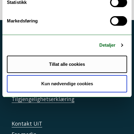
Statistikk
Markedsføring
Akutt hjelp
Si ifra!
Detaljer
Driftsmeldinger
Tillat alle cookies
Personvern ved UiT
Sikkerhet, beredskap og personvern
Kun nødvendige cookies
Informasjonskapsler
Tilgjengelighetserklæring
Kontakt UiT