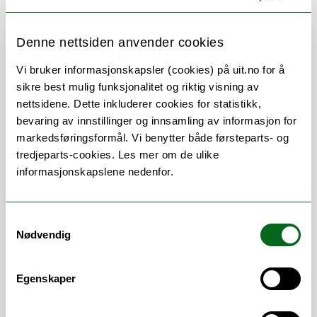
Her finner du meg
Denne nettsiden anvender cookies
Vi bruker informasjonskapsler (cookies) på uit.no for å
sikre best mulig funksjonalitet og riktig visning av
nettsidene. Dette inkluderer cookies for statistikk,
bevaring av innstillinger og innsamling av informasjon for
Om
Forskning og undervisning
markedsføringsformål. Vi benytter både førsteparts- og
tredjeparts-cookies. Les mer om de ulike
Publikasjoner
Her finner du meg
informasjonskapslene nedenfor.
Samtykkevalg
Stillingsbeskrivelse
Nødvendig
Univeritetslektor
Egenskaper