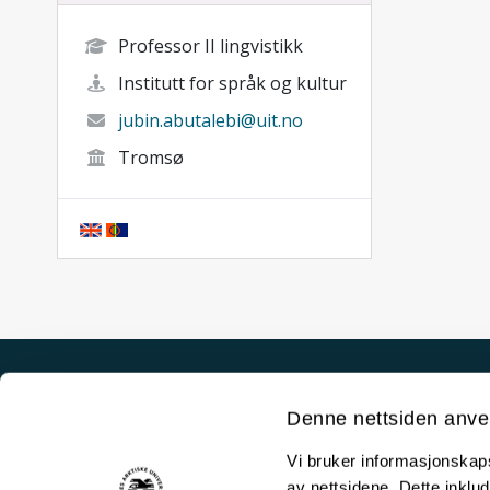
Professor II lingvistikk
Institutt for språk og kultur
jubin.abutalebi@uit.no
Tromsø
Akutt hjelp
Denne nettsiden anve
Si ifra!
Vi bruker informasjonskapsl
Driftsmeldinger
av nettsidene. Dette inklud