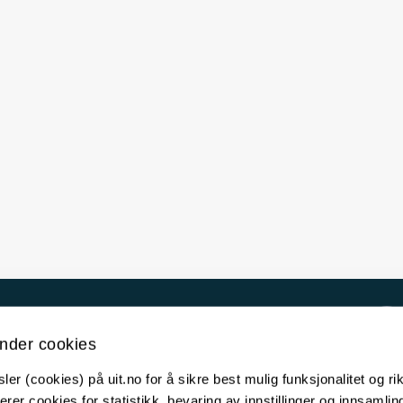
Kontakt UiT
nder cookies
For media
er (cookies) på uit.no for å sikre best mulig funksjonalitet og rik
For skoler
erer cookies for statistikk, bevaring av innstillinger og innsamlin