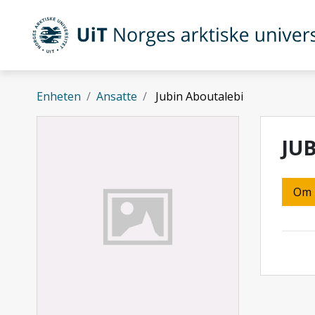
Gå til hovedinnhold
UiT Norges arktiske universitet
Enheten
Ansatte
Jubin Aboutalebi
JU
Om