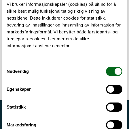
Vi bruker informasjonskapsler (cookies) på uit.no for å
sikre best mulig funksjonalitet og riktig visning av
nettsidene. Dette inkluderer cookies for statistikk,
Om
Forskning og undervisning
bevaring av innstillinger og innsamling av informasjon for
markedsføringsformål. Vi benytter både førsteparts- og
CV
Her finner du meg
tredjeparts-cookies. Les mer om de ulike
informasjonskapslene nedenfor.
Error rendering component
Samtykkevalg
Nødvendig
Egenskaper
Statistikk
Akutt hjelp
Si ifra!
Markedsføring