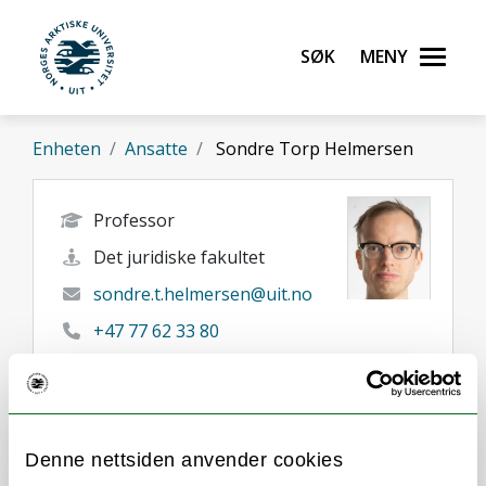
Gå til hovedinnhold
Søk
Meny
UiT Norges arktiske universitet
Enheten
Ansatte
Sondre Torp Helmersen
Professor
Det juridiske fakultet
sondre.t.helmersen@uit.no
+47 77 62 33 80
Tromsø
Her finner du meg
Denne nettsiden anvender cookies