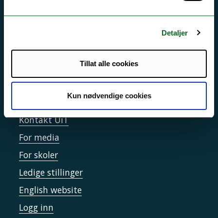
Driftsmeldinger
Personvern ved UiT
Detaljer
Sikkerhet, beredskap og personvern
Informasjonskapsler
Tillat alle cookies
Tilgjengelighetserklæring
Kun nødvendige cookies
Kontakt UiT
For media
For skoler
Ledige stillinger
English website
Logg inn